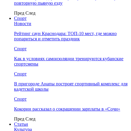
повторную пьяную езду
Пред
След
Спорт
Новости
Рейтинг саун Краснодара: ТОП-10 мест, где можно
попариться и отметить праздник
Спорт
Как в условиях самоизоляции тренируются кубанские
спортсмены
Спорт
В пригороде Анапы построят спортивный комплекс для
кадетской школы
Спорт
Кокорин рассказал о сокращении зарплаты в «Сочи»
Пред
След
Статьи
Культура