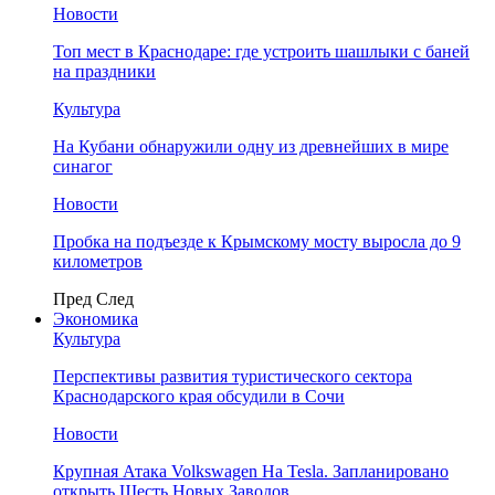
Новости
Топ мест в Краснодаре: где устроить шашлыки с баней
на праздники
Культура
На Кубани обнаружили одну из древнейших в мире
синагог
Новости
Пробка на подъезде к Крымскому мосту выросла до 9
километров
Пред
След
Экономика
Культура
Перспективы развития туристического сектора
Краснодарского края обсудили в Сочи
Новости
Крупная Атака Volkswagen На Tesla. Запланировано
открыть Шесть Новых Заводов