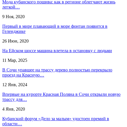
Мода кубанского пошива: как в регионе облегчают жизнь
легкой…
9 Ноя, 2020
Первый в мире плавающий в море фонтан появится в
Геленджике
26 Июн, 2020
На Ейском шоссе машина влетела в остановку с людьми
11 Мар, 2025
В Сочи упавшее на трассу дерево полностью перекрыло
проезд на Красную…
12 Янв, 2024
Впервые на курорте Красная Поляна в Сочи открыли новую
трассу для…
4 Янв, 2020
Кубанский форум «Дело за малым» удостоен премий в
области…