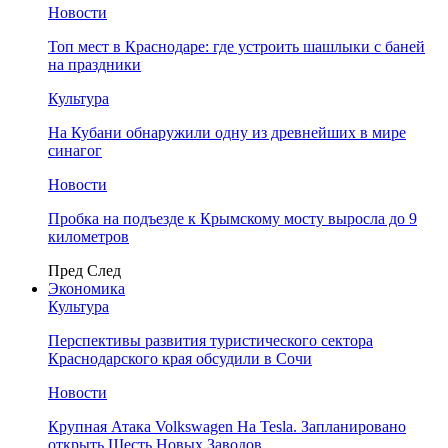
Новости
Топ мест в Краснодаре: где устроить шашлыки с баней
на праздники
Культура
На Кубани обнаружили одну из древнейших в мире
синагог
Новости
Пробка на подъезде к Крымскому мосту выросла до 9
километров
Пред
След
Экономика
Культура
Перспективы развития туристического сектора
Краснодарского края обсудили в Сочи
Новости
Крупная Атака Volkswagen На Tesla. Запланировано
открыть Шесть Новых Заводов