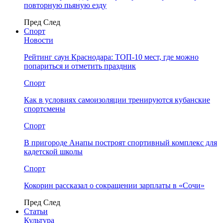
повторную пьяную езду
Пред
След
Спорт
Новости
Рейтинг саун Краснодара: ТОП-10 мест, где можно
попариться и отметить праздник
Спорт
Как в условиях самоизоляции тренируются кубанские
спортсмены
Спорт
В пригороде Анапы построят спортивный комплекс для
кадетской школы
Спорт
Кокорин рассказал о сокращении зарплаты в «Сочи»
Пред
След
Статьи
Культура