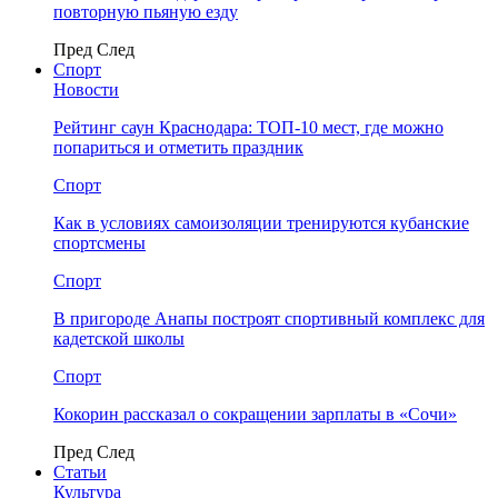
повторную пьяную езду
Пред
След
Спорт
Новости
Рейтинг саун Краснодара: ТОП-10 мест, где можно
попариться и отметить праздник
Спорт
Как в условиях самоизоляции тренируются кубанские
спортсмены
Спорт
В пригороде Анапы построят спортивный комплекс для
кадетской школы
Спорт
Кокорин рассказал о сокращении зарплаты в «Сочи»
Пред
След
Статьи
Культура