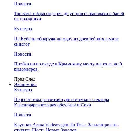
Новости
Топ мест в Краснодаре: где устроить шашлыки с баней
на праздники
Культура
На Кубани обнаружили одну из древнейших в мире
синагог
Новости
Пробка на подъезде к Крымскому мосту выросла до 9
километров
Пред
След
Экономика
Культура
Перспективы развития туристического сектора
Краснодарского края обсудили в Сочи
Новости
Крупная Атака Volkswagen На Tesla. Запланировано
открыть Шесть Новых Заводов