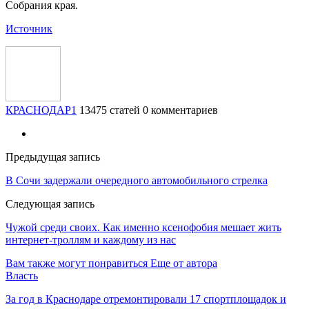
Собрания края.
Источник
КРАСНОДАР1
13475 статей
0 комментариев
Предыдущая запись
В Сочи задержали очередного автомобильного стрелка
Следующая запись
Чужой среди своих. Как именно ксенофобия мешает жить
интернет-троллям и каждому из нас
Вам также могут понравиться
Еще от автора
Власть
За год в Краснодаре отремонтировали 17 спортплощадок и