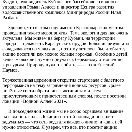
Булдин, руководитель Кубанского бассейнового водного
управления Роман Авдеев и директор Центра развития
водохозяйственного комплекса Минприроды России Илья
Разбаш.
— Здорово, что в этом году именно Краснодар стал местом
проведения такого мероприятия. Тема экологии для нас очень
актуальна. Мы живём на берегу Кубани, на территории
города — целая сеть Карасунских прудов. Большие результаты
складываются из малых дел, поэтому хотелось бы, чтобы эту
акцию посетили как можно больше горожан. Особенно детей,
ведь с малых лет нужно приучать к бережному отношению
к ресурсам. Природу нужно любить, — сказал Евгений
Наумов.
Торжественная церемония открытия стартовала с балетного
перформанса на тему загрязнения водных ресурсов. Далее
почётные гости обратились к активистам и всем
присутствующим с приветственным словом, после посетили
локации «Водной Аллеи-2021».
— В повседневной жизни мы не особо обращаем внимание
на важность воды. Локации на этой площади позволят
задуматься — что есть вода для каждого лично, и как к ней
нужно относиться. Я уверен, что все, кто посетит акцию