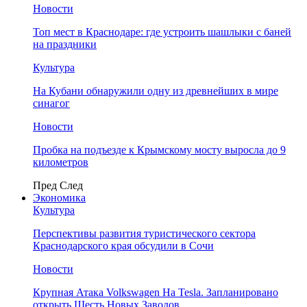
Новости
Топ мест в Краснодаре: где устроить шашлыки с баней
на праздники
Культура
На Кубани обнаружили одну из древнейших в мире
синагог
Новости
Пробка на подъезде к Крымскому мосту выросла до 9
километров
Пред
След
Экономика
Культура
Перспективы развития туристического сектора
Краснодарского края обсудили в Сочи
Новости
Крупная Атака Volkswagen На Tesla. Запланировано
открыть Шесть Новых Заводов