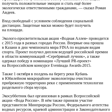
получить положительные эмоции и стать ещё более
экологически ответственными гражданами, — сказал Роман
Авдеев.
Вход свободный с условием соблюдения социальной
дистанции. Защитные маски можно будет получить
на площади.
Эколого-просветительская акция «Водная Аллея» проводится
с 2015 года в разных городах России. Впервые она прошла
в Казани в дни чемпионата мира FINA по водным видам
спорта. Проект получил диплом ведущей российской премии
в области коммуникаций «Серебряный лучник», а также
одержал победу в номинации «Лучший PR-проект»
на Всероссийском конкурсе Eventиада Awards-2015.
Также 1 октября в полдень на берегу реки Кубань
в Юбилейном микрорайоне эковолонтеры очистили
прибрежную территорию реки с применением технологии
раздельного сбора мусора.
Экосубботник был организован в рамках Всероссийской
акции «Вода России». В нём также приняли участие
представители Минприроды России, Федерального агентства
водных ресурсов, краевой администрации и Законодательного