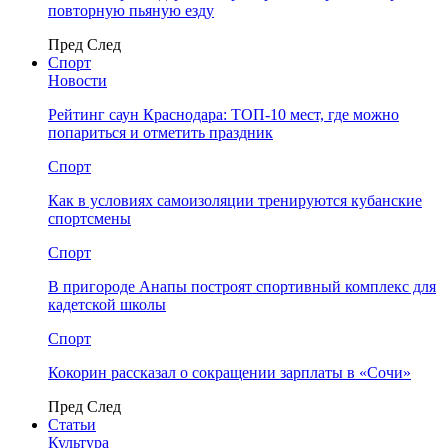
повторную пьяную езду
Пред
След
Спорт
Новости
Рейтинг саун Краснодара: ТОП-10 мест, где можно
попариться и отметить праздник
Спорт
Как в условиях самоизоляции тренируются кубанские
спортсмены
Спорт
В пригороде Анапы построят спортивный комплекс для
кадетской школы
Спорт
Кокорин рассказал о сокращении зарплаты в «Сочи»
Пред
След
Статьи
Культура