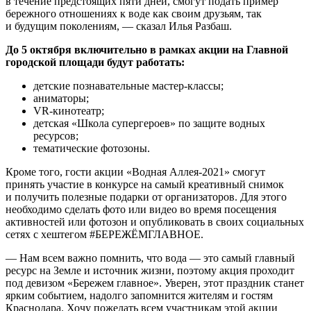
в течение предстоящих пяти дней, смогут подать пример
бережного отношениях к воде как своим друзьям, так
и будущим поколениям, — сказал Илья Разбаш.
До 5 октября включительно в рамках акции на Главной
городской площади будут работать:
детские познавательные мастер-классы;
аниматоры;
VR-кинотеатр;
детская «Школа супергероев» по защите водных
ресурсов;
тематические фотозоны.
Кроме того, гости акции «Водная Аллея-2021» смогут
принять участие в конкурсе на самый креативный снимок
и получить полезные подарки от организаторов. Для этого
необходимо сделать фото или видео во время посещения
активностей или фотозон и опубликовать в своих социальных
сетях с хештегом #БЕРЕЖЁМГЛАВНОЕ.
— Нам всем важно помнить, что вода — это самый главный
ресурс на Земле и источник жизни, поэтому акция проходит
под девизом «Бережем главное». Уверен, этот праздник станет
ярким событием, надолго запомнится жителям и гостям
Краснодара. Хочу пожелать всем участникам этой акции