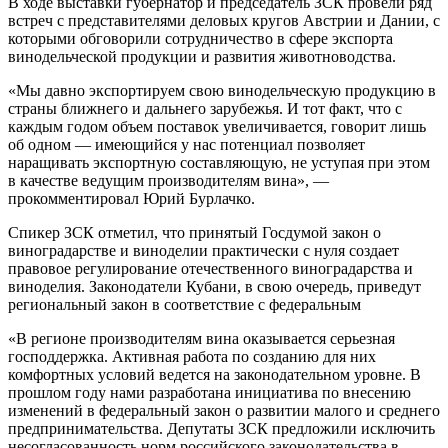
В ходе выставки губернатор и председатель ЗСК провели ряд
встреч с представителями деловых кругов Австрии и Дании, с
которыми обговорили сотрудничество в сфере экспорта
винодельческой продукции и развития животноводства.
«Мы давно экспортируем свою винодельческую продукцию в
страны ближнего и дальнего зарубежья. И тот факт, что с
каждым годом объем поставок увеличивается, говорит лишь
об одном — имеющийся у нас потенциал позволяет
наращивать экспортную составляющую, не уступая при этом
в качестве ведущим производителям вина», —
прокомментировал Юрий Бурлачко.
Спикер ЗСК отметил, что принятый Госдумой закон о
виноградарстве и виноделии практически с нуля создает
правовое регулирование отечественного виноградарства и
виноделия. Законодатели Кубани, в свою очередь, приведут
региональный закон в соответствие с федеральным
«В регионе производителям вина оказывается серьезная
господдержка. Активная работа по созданию для них
комфортных условий ведется на законодательном уровне. В
прошлом году нами разработана инициатива по внесению
изменений в федеральный закон о развитии малого и среднего
предпринимательства. Депутаты ЗСК предложили исключить
несогласованность норм российского законодательства в