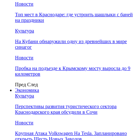
Новости
Топ мест в Краснодаре: где устроить шашлыки с баней
на праздники
Культура
На Кубани обнаружили одну из древнейших в мире
синагог
Новости
Пробка на подъезде к Крымскому мосту выросла до 9
километров
Пред
След
Экономика
Культура
Перспективы развития туристического сектора
Краснодарского края обсудили в Сочи
Новости
Крупная Атака Volkswagen На Tesla. Запланировано
открыть Шесть Новых Заводов