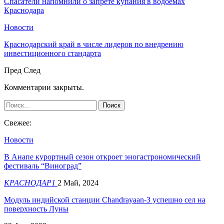
Спасатели напомнили о запрете купания в водоемах
Краснодара
Новости
Краснодарский край в числе лидеров по внедрению
инвестиционного стандарта
Пред
След
Комментарии закрыты.
Свежее:
Новости
​В Анапе курортный сезон откроет эногастрономический
фестиваль “Виноград”
КРАСНОДАР1
2 Май, 2024
Модуль индийской станции Chandrayaan-3 успешно сел на
поверхность Луны