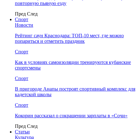
повторную пьяную езду
Пред
След
Спорт
Новости
Рейтинг саун Краснодара: ТОП-10 мест, где можно
попариться и отметить праздник
Спорт
Как в условиях самоизоляции тренируются кубанские
спортсмены
Спорт
В пригороде Анапы построят спортивный комплекс для
кадетской школы
Спорт
Кокорин рассказал о сокращении зарплаты в «Сочи»
Пред
След
Статьи
Культура