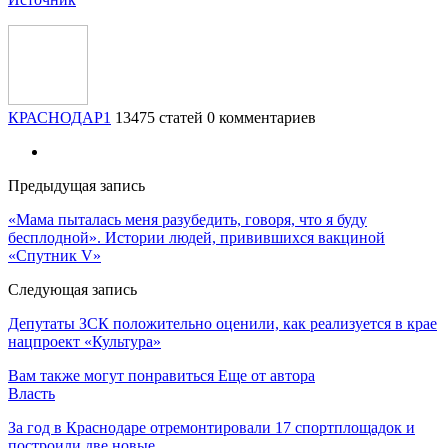
КРАСНОДАР1
13475 статей
0 комментариев
Предыдущая запись
«Мама пыталась меня разубедить, говоря, что я буду
бесплодной». Истории людей, привившихся вакциной
«Спутник V»
Следующая запись
Депутаты ЗСК положительно оценили, как реализуется в крае
нацпроект «Культура»
Вам также могут понравиться
Еще от автора
Власть
За год в Краснодаре отремонтировали 17 спортплощадок и
построили две новые