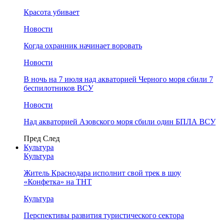
Красота убивает
Новости
Когда охранник начинает воровать
Новости
В ночь на 7 июля над акваторией Черного моря сбили 7
беспилотников ВСУ
Новости
Над акваторией Азовского моря сбили один БПЛА ВСУ
Пред
След
Культура
Культура
Житель Краснодара исполнит свой трек в шоу
«Конфетка» на ТНТ
Культура
Перспективы развития туристического сектора