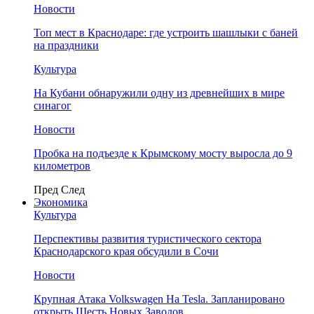
Новости
Топ мест в Краснодаре: где устроить шашлыки с баней
на праздники
Культура
На Кубани обнаружили одну из древнейших в мире
синагог
Новости
Пробка на подъезде к Крымскому мосту выросла до 9
километров
Пред
След
Экономика
Культура
Перспективы развития туристического сектора
Краснодарского края обсудили в Сочи
Новости
Крупная Атака Volkswagen На Tesla. Запланировано
открыть Шесть Новых Заводов