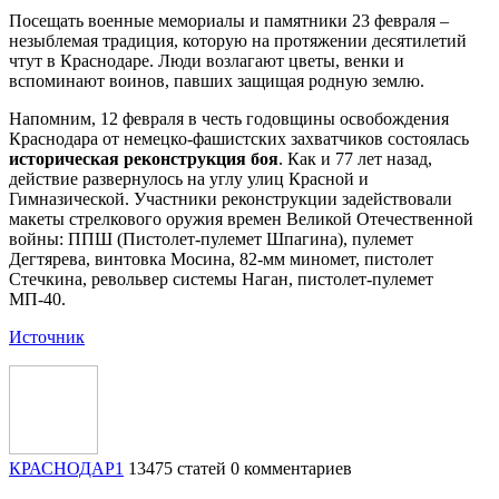
Посещать военные мемориалы и памятники 23 февраля –
незыблемая традиция, которую на протяжении десятилетий
чтут в Краснодаре. Люди возлагают цветы, венки и
вспоминают воинов, павших защищая родную землю.
Напомним, 12 февраля в честь годовщины освобождения
Краснодара от немецко-фашистских захватчиков состоялась
историческая реконструкция боя
. Как и 77 лет назад,
действие развернулось на углу улиц Красной и
Гимназической. Участники реконструкции задействовали
макеты стрелкового оружия времен Великой Отечественной
войны: ППШ (Пистолет-пулемет Шпагина), пулемет
Дегтярева, винтовка Мосина, 82-мм миномет, пистолет
Стечкина, револьвер системы Наган, пистолет-пулемет
МП-40.
Источник
КРАСНОДАР1
13475 статей
0 комментариев