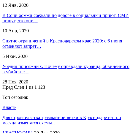
12 Янв, 2020
В Сочи бомжи сбежали по дороге в социальный приют. СМИ
пишут, что они…
10 Апр, 2020
Снятие ограничений в Краснодарском крае 2020: с 6 июня
отменяют запрет…
5 Июн, 2020
Убедил присяжных. Почему оправдали кубанца, обвинённого
в убийстве…
28 Ноя, 2020
Пред
След
1 из 1 123
Топ сегодня:
Власть
Для строительства трамвайной ветки в Краснодаре на три
месяца изменятся схемы…
КРАСНОДАР1
29 Дек, 2020