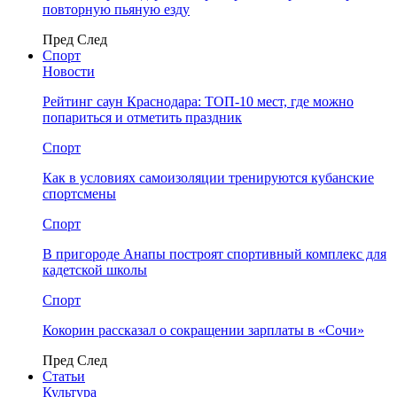
повторную пьяную езду
Пред
След
Спорт
Новости
Рейтинг саун Краснодара: ТОП-10 мест, где можно
попариться и отметить праздник
Спорт
Как в условиях самоизоляции тренируются кубанские
спортсмены
Спорт
В пригороде Анапы построят спортивный комплекс для
кадетской школы
Спорт
Кокорин рассказал о сокращении зарплаты в «Сочи»
Пред
След
Статьи
Культура