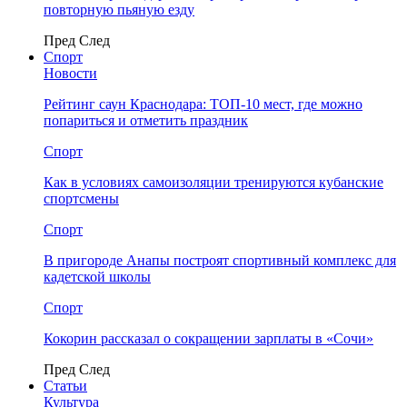
повторную пьяную езду
Пред
След
Спорт
Новости
Рейтинг саун Краснодара: ТОП-10 мест, где можно
попариться и отметить праздник
Спорт
Как в условиях самоизоляции тренируются кубанские
спортсмены
Спорт
В пригороде Анапы построят спортивный комплекс для
кадетской школы
Спорт
Кокорин рассказал о сокращении зарплаты в «Сочи»
Пред
След
Статьи
Культура