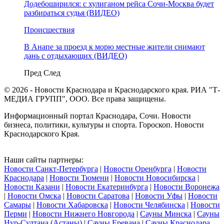
Додебоширился: с хулиганом рейса Сочи-Москва будет
разбираться судья (ВИДЕО)
Происшествия
В Анапе за проезд к морю местные жители снимают
дань с отдыхающих (ВИДЕО)
Пред
След
© 2026 - Новости Краснодара и Краснодарского края. РИА "Т-
МЕДИА ГРУПП", ООО. Все права защищены.
Информационный портал Краснодара, Сочи. Новости
бизнеса, политики, культуры и спорта. Гороскоп. Новости
Краснодарского Края.
Наши сайты партнеры:
Новости Санкт-Петербурга
|
Новости Оренбурга
|
Новости
Краснодара
|
Новости Тюмени
|
Новости Новосибирска
|
Новости Казани
|
Новости Екатеринбурга
|
Новости Воронежа
|
Новости Омска
|
Новости Саратова
|
Новости Уфы
|
Новости
Самары
|
Новости Хабаровска
|
Новости Челябинска
|
Новости
Перми
|
Новости Нижнего Новгорода
|
Сауны Минска
|
Сауны
Нур-Султана (Астаны)
|
Сауны Еревана
|
Сауны Краснодара