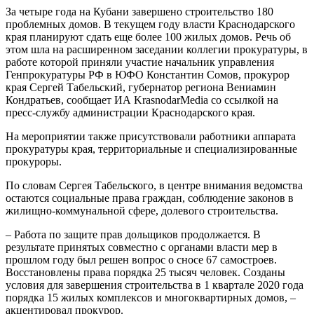
За четыре года на Кубани завершено строительство 180
проблемных домов. В текущем году власти Краснодарского
края планируют сдать еще более 100 жилых домов. Речь об
этом шла на расширенном заседании коллегии прокуратуры, в
работе которой приняли участие начальник управления
Генпрокуратуры РФ в ЮФО Константин Сомов, прокурор
края Сергей Табельский, губернатор региона Вениамин
Кондратьев, сообщает ИА KrasnodarMedia со ссылкой на
пресс-службу администрации Краснодарского края.
На мероприятии также присутствовали работники аппарата
прокуратуры края, территориальные и специализированные
прокуроры.
По словам Сергея Табельского, в центре внимания ведомства
остаются социальные права граждан, соблюдение законов в
жилищно-коммунальной сфере, долевого строительства.
– Работа по защите прав дольщиков продолжается. В
результате принятых совместно с органами власти мер в
прошлом году был решен вопрос о сносе 67 самостроев.
Восстановлены права порядка 25 тысяч человек. Созданы
условия для завершения строительства в 1 квартале 2020 года
порядка 15 жилых комплексов и многоквартирных домов, –
акцентировал прокурор.