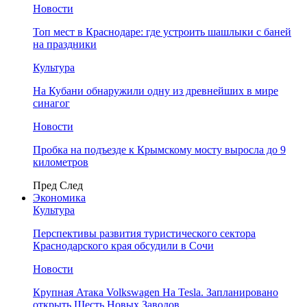
Новости
Топ мест в Краснодаре: где устроить шашлыки с баней
на праздники
Культура
На Кубани обнаружили одну из древнейших в мире
синагог
Новости
Пробка на подъезде к Крымскому мосту выросла до 9
километров
Пред
След
Экономика
Культура
Перспективы развития туристического сектора
Краснодарского края обсудили в Сочи
Новости
Крупная Атака Volkswagen На Tesla. Запланировано
открыть Шесть Новых Заводов