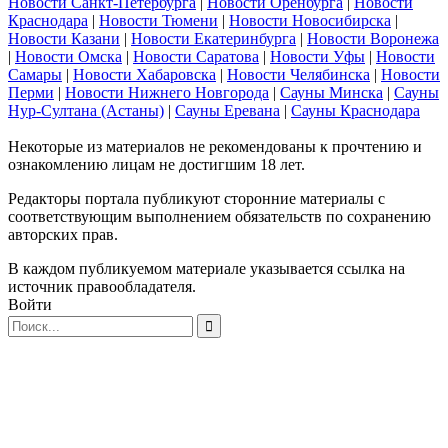
Новости Санкт-Петербурга
|
Новости Оренбурга
|
Новости
Краснодара
|
Новости Тюмени
|
Новости Новосибирска
|
Новости Казани
|
Новости Екатеринбурга
|
Новости Воронежа
|
Новости Омска
|
Новости Саратова
|
Новости Уфы
|
Новости
Самары
|
Новости Хабаровска
|
Новости Челябинска
|
Новости
Перми
|
Новости Нижнего Новгорода
|
Сауны Минска
|
Сауны
Нур-Султана (Астаны)
|
Сауны Еревана
|
Сауны Краснодара
Некоторые из материалов не рекомендованы к прочтению и
ознакомлению лицам не достигшим 18 лет.
Редакторы портала публикуют сторонние материалы с
соответствующим выполнением обязательств по сохранению
авторских прав.
В каждом публикуемом материале указывается ссылка на
источник правообладателя.
Войти