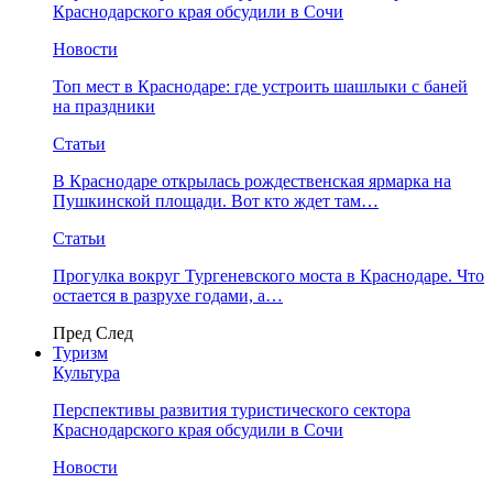
Краснодарского края обсудили в Сочи
Новости
Топ мест в Краснодаре: где устроить шашлыки с баней
на праздники
Статьи
В Краснодаре открылась рождественская ярмарка на
Пушкинской площади. Вот кто ждет там…
Статьи
Прогулка вокруг Тургеневского моста в Краснодаре. Что
остается в разрухе годами, а…
Пред
След
Туризм
Культура
Перспективы развития туристического сектора
Краснодарского края обсудили в Сочи
Новости