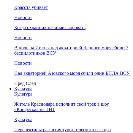
Красота убивает
Новости
Когда охранник начинает воровать
Новости
В ночь на 7 июля над акваторией Черного моря сбили 7
беспилотников ВСУ
Новости
Над акваторией Азовского моря сбили один БПЛА ВСУ
Пред
След
Культура
Культура
Житель Краснодара исполнит свой трек в шоу
«Конфетка» на ТНТ
Культура
Перспективы развития туристического сектора