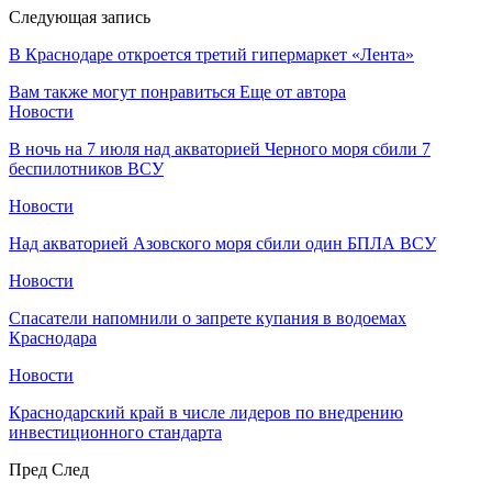
Следующая запись
В Краснодаре откроется третий гипермаркет «Лента»
Вам также могут понравиться
Еще от автора
Новости
В ночь на 7 июля над акваторией Черного моря сбили 7
беспилотников ВСУ
Новости
Над акваторией Азовского моря сбили один БПЛА ВСУ
Новости
Спасатели напомнили о запрете купания в водоемах
Краснодара
Новости
Краснодарский край в числе лидеров по внедрению
инвестиционного стандарта
Пред
След