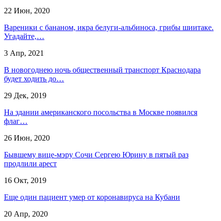
22 Июн, 2020
Вареники с бананом, икра белуги-альбиноса, грибы шиитаке.
Угадайте,…
3 Апр, 2021
В новогоднею ночь общественный транспорт Краснодара
будет ходить до…
29 Дек, 2019
На здании американского посольства в Москве появился
флаг…
26 Июн, 2020
Бывшему вице-мэру Сочи Сергею Юрину в пятый раз
продлили арест
16 Окт, 2019
Еще один пациент умер от коронавируса на Кубани
20 Апр, 2020