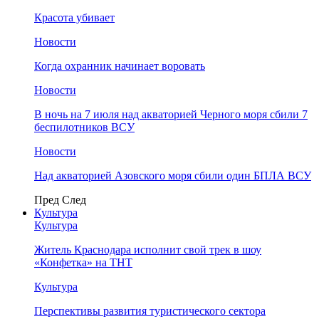
Красота убивает
Новости
Когда охранник начинает воровать
Новости
В ночь на 7 июля над акваторией Черного моря сбили 7
беспилотников ВСУ
Новости
Над акваторией Азовского моря сбили один БПЛА ВСУ
Пред
След
Культура
Культура
Житель Краснодара исполнит свой трек в шоу
«Конфетка» на ТНТ
Культура
Перспективы развития туристического сектора