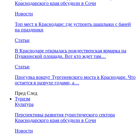
Краснодарского края обсудили в Сочи
Новости
Топ мест в Краснодаре: где устроить шашлыки с баней
на праздники
Статьи
В Краснодаре открылась рождественская ярмарка на
Пушкинской площади. Вот кто ждет там…
Статьи
Прогулка вокруг Тургеневского моста в Краснодаре. Что
остается в разрухе годами, а…
Пред
След
Туризм
Культура
Перспективы развития туристического сектора
Краснодарского края обсудили в Сочи
Новости