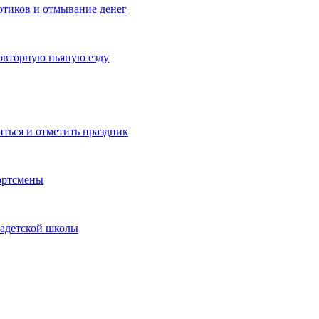
котиков и отмывание денег
овторную пьяную езду
иться и отметить праздник
ортсмены
кадетской школы