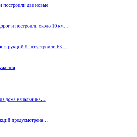
и построили две новые
дорог и построили около 10 км…
конструкций благоустроили 63…
лужения
о из дома начальника…
 акций предусмотрена…