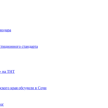
снодара
стиционного стандарта
» на ТНТ
ского края обсудили в Сочи
гог