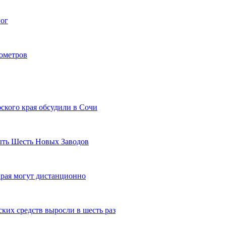
гог
лометров
ского края обсудили в Сочи
рыть Шесть Новых Заводов
рая могут дистанционно
ких средств выросли в шесть раз