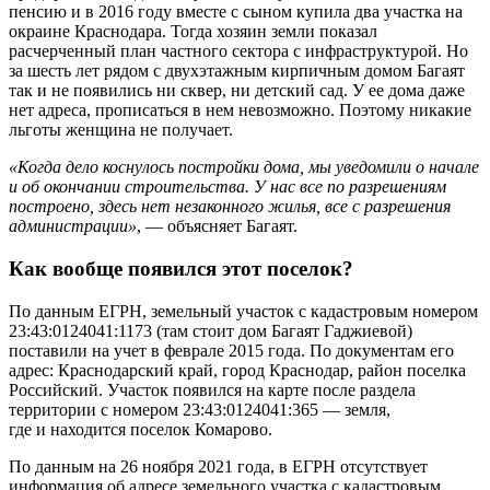
пенсию и в 2016 году вместе с сыном купила два участка на
окраине Краснодара. Тогда хозяин земли показал
расчерченный план частного сектора с инфраструктурой. Но
за шесть лет рядом с двухэтажным кирпичным домом Багаят
так и не появились ни сквер, ни детский сад. У ее дома даже
нет адреса, прописаться в нем невозможно. Поэтому никакие
льготы женщина не получает.
«Когда дело коснулось постройки дома, мы уведомили о начале
и об окончании строительства. У нас все по разрешениям
построено, здесь нет незаконного жилья, все с разрешения
администрации»
, — объясняет Багаят.
Как вообще появился этот поселок?
По данным ЕГРН, земельный участок с кадастровым номером
23:43:0124041:1173 (там стоит дом Багаят Гаджиевой)
поставили на учет в феврале 2015 года. По документам его
адрес: Краснодарский край, город Краснодар, район поселка
Российский. Участок появился на карте после раздела
территории с номером 23:43:0124041:365 — земля,
где и находится поселок Комарово.
По данным на 26 ноября 2021 года, в ЕГРН отсутствует
информация об адресе земельного участка с кадастровым