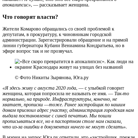
апокалипсис»
, — рассказывает женщина.
Что говорят власти?
Жители Комарово обращались со своей проблемой к
депутатам, в прокуратуру, к чиновникам городской
администрации. Зарегистрировали обращение и на прямой
линии губернатора Кубани Вениамина Кондратьева, но в
эфире вопрос так и не прозвучал.
© Фото Никиты Зырянова, Юга.ру
«Я здесь живу с августа 2020 года
, — с улыбкой говорит
женщина, которая попросила не называть ее имя. —
Так-то
нормально, на природе. Инфраструктуры, конечно, не
хватает, прописки
—
тоже. Ранее застройщик по нашим
домам присвоил адрес участку, администрация городская нам
выдала постановление с синей печатью. Мы пошли
прописываться все, но в паспортном столе нам сказали,
что из‑за ошибки в документах ничего не могут сделать».
В мэрии на запрос Юга.ру ответили, что «застройщик, прежде