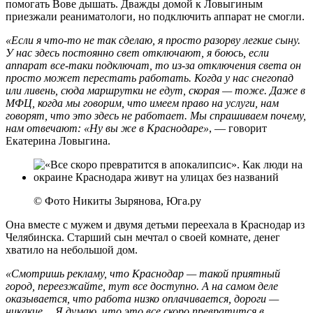
помогать Вове дышать. Дважды домой к Ловыгиным
приезжали реаниматологи, но подключить аппарат не смогли.
«Если я что-то не так сделаю, я просто разорву легкие сыну.
У нас здесь постоянно свет отключают, я боюсь, если
аппарат все-таки подключат, то из-за отключения света он
просто может перестать работать. Когда у нас снегопад
или ливень, сюда маршрутки не едут, скорая — тоже. Даже в
МФЦ, когда мы говорим, что имеем право на услуги, нам
говорят, что это здесь не работает. Мы спрашиваем почему,
нам отвечают: «Ну вы же в Краснодаре»
, — говорит
Екатерина Ловыгина.
© Фото Никиты Зырянова, Юга.ру
Она вместе с мужем и двумя детьми переехала в Краснодар из
Челябинска. Старший сын мечтал о своей комнате, денег
хватило на небольшой дом.
«Смотришь рекламу, что Краснодар — такой приятный
город, переезжайте, тут все доступно. А на самом деле
оказывается, что работа низко оплачивается, дороги —
никакие… Я думаю, что это все скоро превратится в