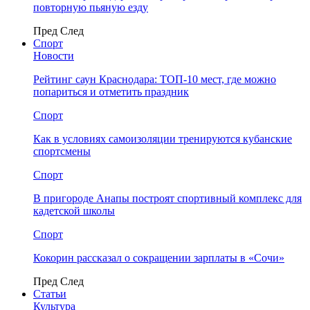
повторную пьяную езду
Пред
След
Спорт
Новости
Рейтинг саун Краснодара: ТОП-10 мест, где можно
попариться и отметить праздник
Спорт
Как в условиях самоизоляции тренируются кубанские
спортсмены
Спорт
В пригороде Анапы построят спортивный комплекс для
кадетской школы
Спорт
Кокорин рассказал о сокращении зарплаты в «Сочи»
Пред
След
Статьи
Культура