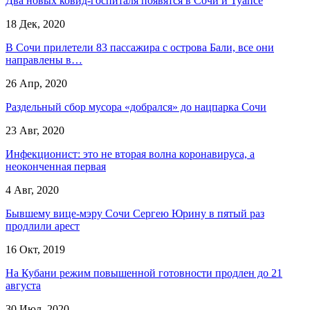
Два новых ковид-госпиталя появятся в Сочи и Туапсе
18 Дек, 2020
В Сочи прилетели 83 пассажира с острова Бали, все они
направлены в…
26 Апр, 2020
Раздельный сбор мусора «добрался» до нацпарка Сочи
23 Авг, 2020
Инфекционист: это не вторая волна коронавируса, а
неоконченная первая
4 Авг, 2020
Бывшему вице-мэру Сочи Сергею Юрину в пятый раз
продлили арест
16 Окт, 2019
На Кубани режим повышенной готовности продлен до 21
августа
30 Июл, 2020