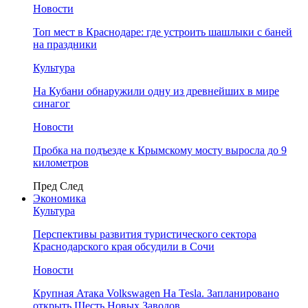
Новости
Топ мест в Краснодаре: где устроить шашлыки с баней
на праздники
Культура
На Кубани обнаружили одну из древнейших в мире
синагог
Новости
Пробка на подъезде к Крымскому мосту выросла до 9
километров
Пред
След
Экономика
Культура
Перспективы развития туристического сектора
Краснодарского края обсудили в Сочи
Новости
Крупная Атака Volkswagen На Tesla. Запланировано
открыть Шесть Новых Заводов