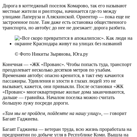
Дорога в коттеджный поселок Комарово, так его называют
местные жители и риелторы, начинается где-то между
улицами Лаперуза и Аляскинской. Ориентир — пока еще не
застроенное поле. Там даже есть остановка общественного
транспорта, но автобус до нее не доезжает: дорога разбита.
© Фото Никиты Зырянова, Юга.ру
Конечная — «ЖК «Прованс». Чтобы попасть туда, транспорт
преодолевает несколько десятков метров по ухабам.
Временами автобус опасно кренится, в такт ему качаются
пассажиры. Удивления и злости в глазах людей это не
вызывает, кажется, они привыкли. После остановки «ЖК
«Прованс» многоквартирные жилые дома заканчиваются,
дальше — гравийка. Началом поселка можно считать
большую лужу посреди дороги.
«Там мы не пройдем, пойдемте на нашу улицу»,
— говорит
Багаят Гаджиева.
Багаят Гаджиева — ветеран труда, всю жизнь проработала на
предприятии по добыче угля в Республике Коми. Вышла на