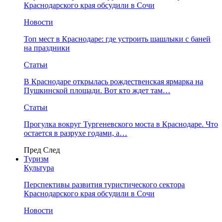
Краснодарского края обсудили в Сочи
Новости
Топ мест в Краснодаре: где устроить шашлыки с баней
на праздники
Статьи
В Краснодаре открылась рождественская ярмарка на
Пушкинской площади. Вот кто ждет там…
Статьи
Прогулка вокруг Тургеневского моста в Краснодаре. Что
остается в разрухе годами, а…
Пред
След
Туризм
Культура
Перспективы развития туристического сектора
Краснодарского края обсудили в Сочи
Новости