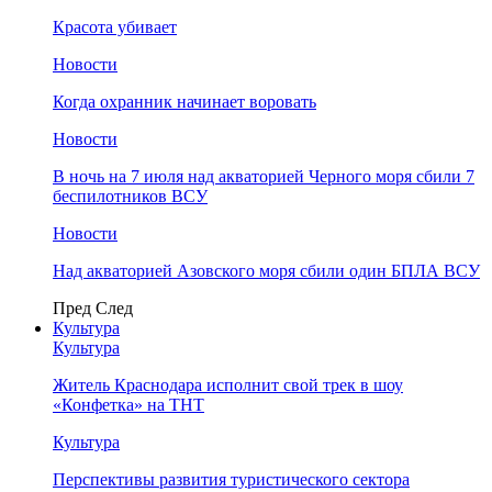
Красота убивает
Новости
Когда охранник начинает воровать
Новости
В ночь на 7 июля над акваторией Черного моря сбили 7
беспилотников ВСУ
Новости
Над акваторией Азовского моря сбили один БПЛА ВСУ
Пред
След
Культура
Культура
Житель Краснодара исполнит свой трек в шоу
«Конфетка» на ТНТ
Культура
Перспективы развития туристического сектора