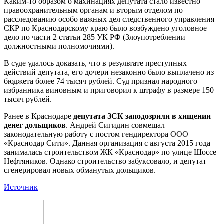
Каким-то образом о махинациях депутата стало известно
правоохранительным органам и вторым отделом по
расследованию особо важных дел следственного управления
СКР по Краснодарскому краю было возбуждено уголовное
дело по части 2 статьи 285 УК РФ (Злоупотреблении
должностными полномочиями).
В суде удалось доказать, что в результате преступных
действий депутата, его дочери незаконно было выплачено из
бюджета более 74 тысяч рублей. Суд признал народного
избранника виновным и приговорил к штрафу в размере 150
тысяч рублей.
Ранее в Краснодаре
депутата ЗСК заподозрили в хищении
денег дольщиков
. Андрей Сигидин совмещал
законодательную работу с постом гендиректора ООО
«Краснодар Сити». Данная организация с августа 2015 года
занималась строительством ЖК «Краснодар» по улице Шоссе
Нефтяников. Однако строительство забуксовало, и депутат
сгенерировал новых обманутых дольщиков.
Источник