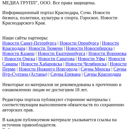
МЕДИА ГРУПП", ООО. Все права защищены.
Информационный портал Краснодара, Сочи. Новости
бизнеса, политики, культуры и спорта. Гороскоп. Новости
Краснодарского Края.
Наши сайты партнеры:
Новости Санкт-Петербурга
|
Новости Оренбурга
|
Новости
Краснодара
|
Новости Тюмени
|
Новости Новосибирска
|
Новости Казани
|
Новости Екатеринбурга
|
Новости Воронежа
|
Новости Омска
|
Новости Саратова
|
Новости Уфы
|
Новости
Самары
|
Новости Хабаровска
|
Новости Челябинска
|
Новости
Перми
|
Новости Нижнего Новгорода
|
Сауны Минска
|
Сауны
Нур-Султана (Астаны)
|
Сауны Еревана
|
Сауны Краснодара
Некоторые из материалов не рекомендованы к прочтению и
ознакомлению лицам не достигшим 18 лет.
Редакторы портала публикуют сторонние материалы с
соответствующим выполнением обязательств по сохранению
авторских прав.
В каждом публикуемом материале указывается ссылка на
источник правообладателя.