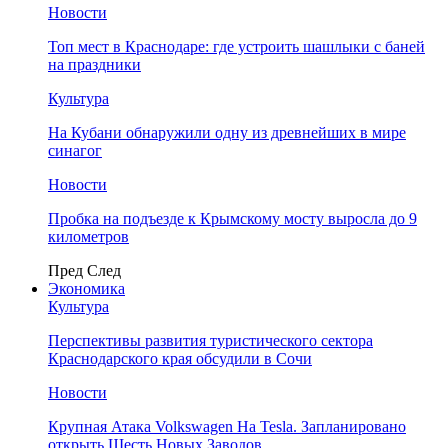
Новости
Топ мест в Краснодаре: где устроить шашлыки с баней
на праздники
Культура
На Кубани обнаружили одну из древнейших в мире
синагог
Новости
Пробка на подъезде к Крымскому мосту выросла до 9
километров
Пред
След
Экономика
Культура
Перспективы развития туристического сектора
Краснодарского края обсудили в Сочи
Новости
Крупная Атака Volkswagen На Tesla. Запланировано
открыть Шесть Новых Заводов