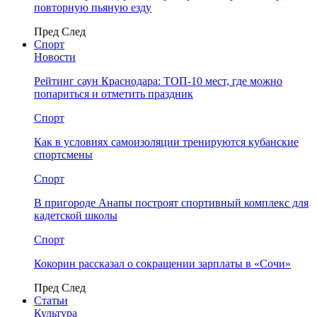
повторную пьяную езду
Пред
След
Спорт
Новости
Рейтинг саун Краснодара: ТОП-10 мест, где можно
попариться и отметить праздник
Спорт
Как в условиях самоизоляции тренируются кубанские
спортсмены
Спорт
В пригороде Анапы построят спортивный комплекс для
кадетской школы
Спорт
Кокорин рассказал о сокращении зарплаты в «Сочи»
Пред
След
Статьи
Культура