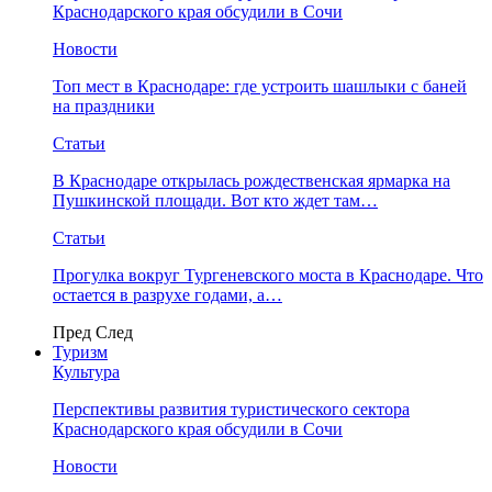
Краснодарского края обсудили в Сочи
Новости
Топ мест в Краснодаре: где устроить шашлыки с баней
на праздники
Статьи
В Краснодаре открылась рождественская ярмарка на
Пушкинской площади. Вот кто ждет там…
Статьи
Прогулка вокруг Тургеневского моста в Краснодаре. Что
остается в разрухе годами, а…
Пред
След
Туризм
Культура
Перспективы развития туристического сектора
Краснодарского края обсудили в Сочи
Новости