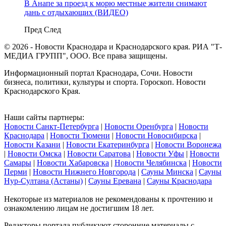
В Анапе за проезд к морю местные жители снимают
дань с отдыхающих (ВИДЕО)
Пред
След
© 2026 - Новости Краснодара и Краснодарского края. РИА "Т-
МЕДИА ГРУПП", ООО. Все права защищены.
Информационный портал Краснодара, Сочи. Новости
бизнеса, политики, культуры и спорта. Гороскоп. Новости
Краснодарского Края.
Наши сайты партнеры:
Новости Санкт-Петербурга
|
Новости Оренбурга
|
Новости
Краснодара
|
Новости Тюмени
|
Новости Новосибирска
|
Новости Казани
|
Новости Екатеринбурга
|
Новости Воронежа
|
Новости Омска
|
Новости Саратова
|
Новости Уфы
|
Новости
Самары
|
Новости Хабаровска
|
Новости Челябинска
|
Новости
Перми
|
Новости Нижнего Новгорода
|
Сауны Минска
|
Сауны
Нур-Султана (Астаны)
|
Сауны Еревана
|
Сауны Краснодара
Некоторые из материалов не рекомендованы к прочтению и
ознакомлению лицам не достигшим 18 лет.
Редакторы портала публикуют сторонние материалы с