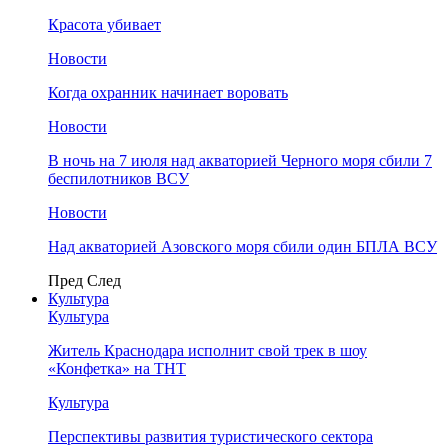
Красота убивает
Новости
Когда охранник начинает воровать
Новости
В ночь на 7 июля над акваторией Черного моря сбили 7
беспилотников ВСУ
Новости
Над акваторией Азовского моря сбили один БПЛА ВСУ
Пред
След
Культура
Культура
Житель Краснодара исполнит свой трек в шоу
«Конфетка» на ТНТ
Культура
Перспективы развития туристического сектора