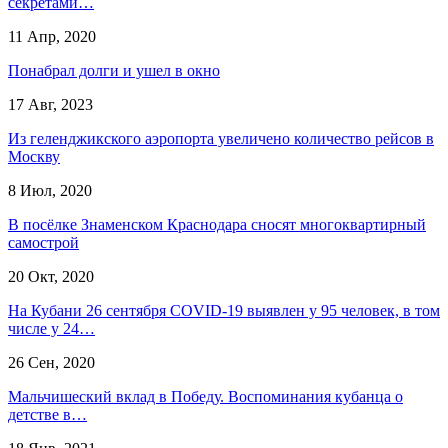
секретами…
11 Апр, 2020
Понабрал долги и ушел в окно
17 Авг, 2023
Из геленджикского аэропорта увеличено количество рейсов в
Москву
8 Июл, 2020
В посёлке Знаменском Краснодара сносят многоквартирный
самострой
20 Окт, 2020
На Кубани 26 сентября COVID-19 выявлен у 95 человек, в том
числе у 24…
26 Сен, 2020
Мальчишеский вклад в Победу. Воспоминания кубанца о
детстве в…