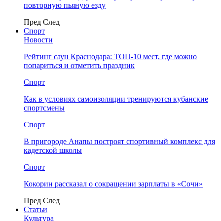
повторную пьяную езду
Пред
След
Спорт
Новости
Рейтинг саун Краснодара: ТОП-10 мест, где можно
попариться и отметить праздник
Спорт
Как в условиях самоизоляции тренируются кубанские
спортсмены
Спорт
В пригороде Анапы построят спортивный комплекс для
кадетской школы
Спорт
Кокорин рассказал о сокращении зарплаты в «Сочи»
Пред
След
Статьи
Культура