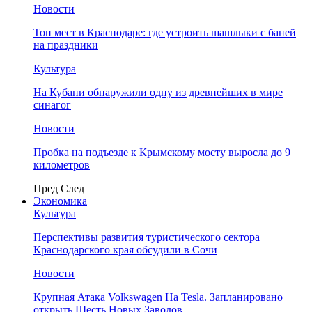
Новости
Топ мест в Краснодаре: где устроить шашлыки с баней
на праздники
Культура
На Кубани обнаружили одну из древнейших в мире
синагог
Новости
Пробка на подъезде к Крымскому мосту выросла до 9
километров
Пред
След
Экономика
Культура
Перспективы развития туристического сектора
Краснодарского края обсудили в Сочи
Новости
Крупная Атака Volkswagen На Tesla. Запланировано
открыть Шесть Новых Заводов