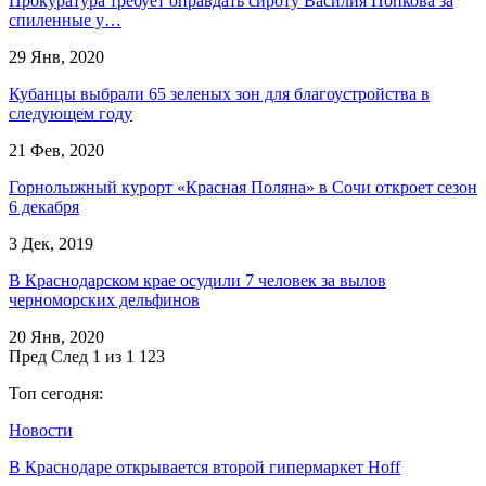
Прокуратура требует оправдать сироту Василия Попкова за
спиленные у…
29 Янв, 2020
Кубанцы выбрали 65 зеленых зон для благоустройства в
следующем году
21 Фев, 2020
Горнолыжный курорт «Красная Поляна» в Сочи откроет сезон
6 декабря
3 Дек, 2019
В Краснодарском крае осудили 7 человек за вылов
черноморских дельфинов
20 Янв, 2020
Пред
След
1 из 1 123
Топ сегодня:
Новости
В Краснодаре открывается второй гипермаркет Hoff