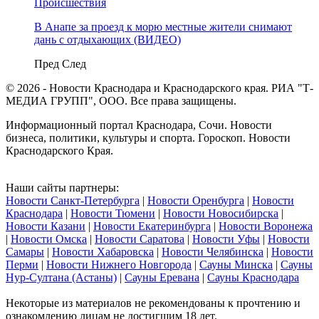
Происшествия
В Анапе за проезд к морю местные жители снимают
дань с отдыхающих (ВИДЕО)
Пред
След
© 2026 - Новости Краснодара и Краснодарского края. РИА "Т-
МЕДИА ГРУПП", ООО. Все права защищены.
Информационный портал Краснодара, Сочи. Новости
бизнеса, политики, культуры и спорта. Гороскоп. Новости
Краснодарского Края.
Наши сайты партнеры:
Новости Санкт-Петербурга
|
Новости Оренбурга
|
Новости
Краснодара
|
Новости Тюмени
|
Новости Новосибирска
|
Новости Казани
|
Новости Екатеринбурга
|
Новости Воронежа
|
Новости Омска
|
Новости Саратова
|
Новости Уфы
|
Новости
Самары
|
Новости Хабаровска
|
Новости Челябинска
|
Новости
Перми
|
Новости Нижнего Новгорода
|
Сауны Минска
|
Сауны
Нур-Султана (Астаны)
|
Сауны Еревана
|
Сауны Краснодара
Некоторые из материалов не рекомендованы к прочтению и
ознакомлению лицам не достигшим 18 лет.