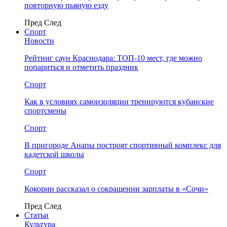
повторную пьяную езду
Пред
След
Спорт
Новости
Рейтинг саун Краснодара: ТОП-10 мест, где можно
попариться и отметить праздник
Спорт
Как в условиях самоизоляции тренируются кубанские
спортсмены
Спорт
В пригороде Анапы построят спортивный комплекс для
кадетской школы
Спорт
Кокорин рассказал о сокращении зарплаты в «Сочи»
Пред
След
Статьи
Культура