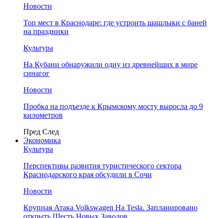
Новости
Топ мест в Краснодаре: где устроить шашлыки с баней
на праздники
Культура
На Кубани обнаружили одну из древнейших в мире
синагог
Новости
Пробка на подъезде к Крымскому мосту выросла до 9
километров
Пред
След
Экономика
Культура
Перспективы развития туристического сектора
Краснодарского края обсудили в Сочи
Новости
Крупная Атака Volkswagen На Tesla. Запланировано
открыть Шесть Новых Заводов