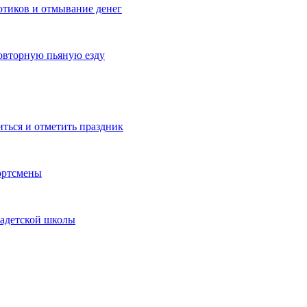
котиков и отмывание денег
овторную пьяную езду
иться и отметить праздник
ортсмены
кадетской школы