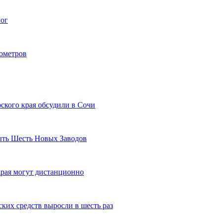
гог
лометров
ского края обсудили в Сочи
рыть Шесть Новых Заводов
рая могут дистанционно
ких средств выросли в шесть раз