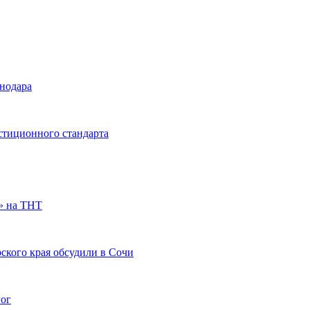
снодара
стиционного стандарта
» на ТНТ
ского края обсудили в Сочи
гог