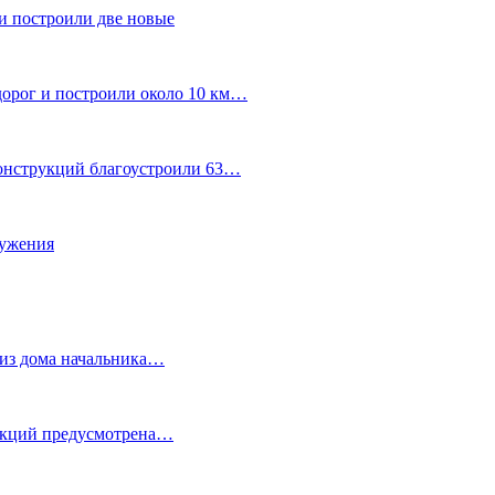
и построили две новые
дорог и построили около 10 км…
конструкций благоустроили 63…
лужения
о из дома начальника…
 акций предусмотрена…