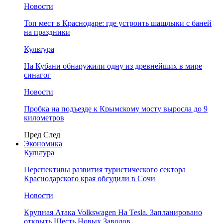
Новости
Топ мест в Краснодаре: где устроить шашлыки с баней
на праздники
Культура
На Кубани обнаружили одну из древнейших в мире
синагог
Новости
Пробка на подъезде к Крымскому мосту выросла до 9
километров
Пред
След
Экономика
Культура
Перспективы развития туристического сектора
Краснодарского края обсудили в Сочи
Новости
Крупная Атака Volkswagen На Tesla. Запланировано
открыть Шесть Новых Заводов