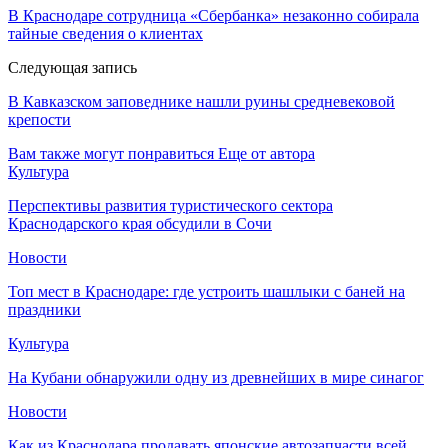
В Краснодаре сотрудница «Сбербанка» незаконно собирала
тайные сведения о клиентах
Следующая запись
В Кавказском заповеднике нашли руины средневековой
крепости
Вам также могут понравиться
Еще от автора
Культура
Перспективы развития туристического сектора
Краснодарского края обсудили в Сочи
Новости
Топ мест в Краснодаре: где устроить шашлыки с баней на
праздники
Культура
На Кубани обнаружили одну из древнейших в мире синагог
Новости
Как из Краснодара продавать японские автозапчасти всей