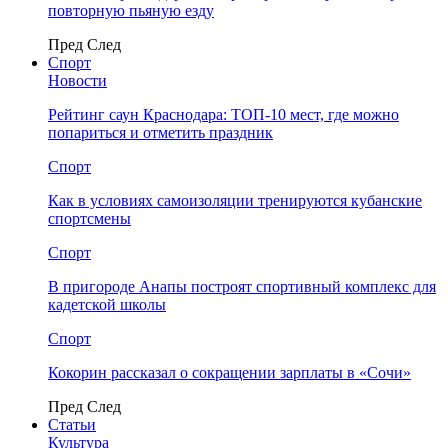
повторную пьяную езду
Пред
След
Спорт
Новости
Рейтинг саун Краснодара: ТОП-10 мест, где можно
попариться и отметить праздник
Спорт
Как в условиях самоизоляции тренируются кубанские
спортсмены
Спорт
В пригороде Анапы построят спортивный комплекс для
кадетской школы
Спорт
Кокорин рассказал о сокращении зарплаты в «Сочи»
Пред
След
Статьи
Культура