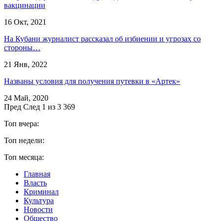
вакцинации
16 Окт, 2021
​На Кубани журналист рассказал об избиении и угрозах со
стороны…
21 Янв, 2022
Названы условия для получения путевки в «Артек»
24 Май, 2020
Пред
След
1 из 3 369
Топ вчера:
Топ недели:
Топ месяца:
Главная
Власть
Криминал
Культура
Новости
Общество