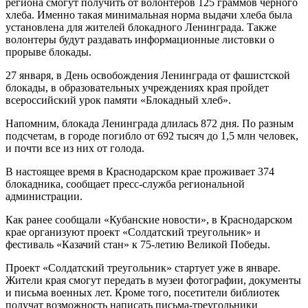
региона смогут получить от волонтеров 125 граммов черного
хлеба. Именно такая минимальная норма выдачи хлеба была
установлена для жителей блокадного Ленинграда. Также
волонтеры будут раздавать информационные листовки о
прорыве блокады.
27 января, в День освобождения Ленинграда от фашистской
блокады, в образовательных учреждениях края пройдет
всероссийский урок памяти «Блокадный хлеб».
Напомним, блокада Ленинграда длилась 872 дня. По разным
подсчетам, в городе погибло от 692 тысяч до 1,5 млн человек,
и почти все из них от голода.
В настоящее время в Краснодарском крае проживает 374
блокадника, сообщает пресс-служба региональной
администрации.
Как ранее сообщали «Кубанские новости», в Краснодарском
крае организуют проект «Солдатский треугольник» и
фестиваль «Казачий стан» к 75-летию Великой Победы.
Проект «Солдатский треугольник» стартует уже в январе.
Жители края смогут передать в музеи фотографии, документы
и письма военных лет. Кроме того, посетители библиотек
получат возможность написать письма-треугольники