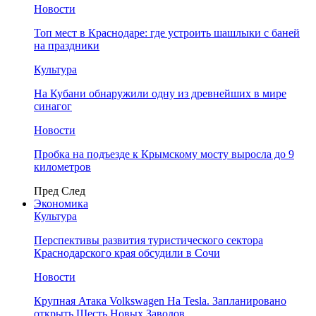
Новости
Топ мест в Краснодаре: где устроить шашлыки с баней
на праздники
Культура
На Кубани обнаружили одну из древнейших в мире
синагог
Новости
Пробка на подъезде к Крымскому мосту выросла до 9
километров
Пред
След
Экономика
Культура
Перспективы развития туристического сектора
Краснодарского края обсудили в Сочи
Новости
Крупная Атака Volkswagen На Tesla. Запланировано
открыть Шесть Новых Заводов