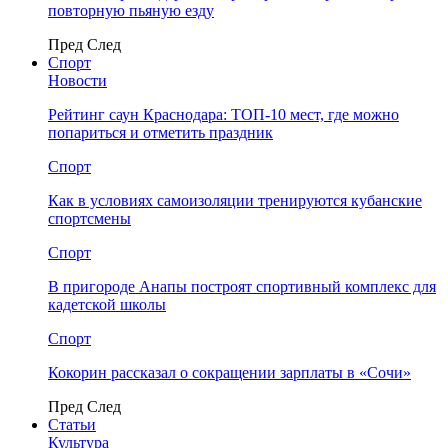
повторную пьяную езду
Пред
След
Спорт
Новости
Рейтинг саун Краснодара: ТОП-10 мест, где можно
попариться и отметить праздник
Спорт
Как в условиях самоизоляции тренируются кубанские
спортсмены
Спорт
В пригороде Анапы построят спортивный комплекс для
кадетской школы
Спорт
Кокорин рассказал о сокращении зарплаты в «Сочи»
Пред
След
Статьи
Культура