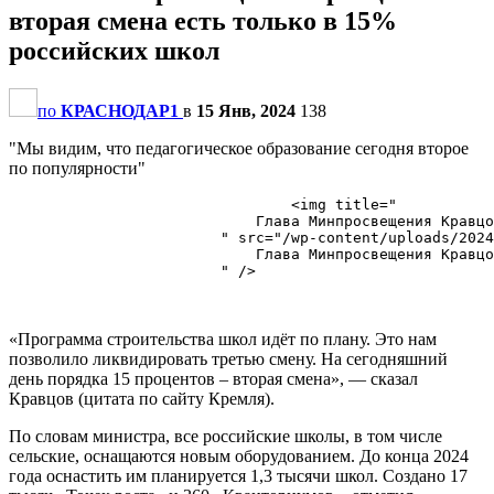
вторая смена есть только в 15%
российских школ
по
КРАСНОДАР1
в
15 Янв, 2024
138
"Мы видим, что педагогическое образование сегодня второе
по популярности"
                                <img title="

                            Глава Минпросвещения Кравцо
                        " src="/wp-content/uploads/2024
                            Глава Минпросвещения Кравцо
                        " />

«Программа строительства школ идёт по плану. Это нам
позволило ликвидировать третью смену. На сегодняшний
день порядка 15 процентов – вторая смена», — сказал
Кравцов (цитата по сайту Кремля).
По словам министра, все российские школы, в том числе
сельские, оснащаются новым оборудованием. До конца 2024
года оснастить им планируется 1,3 тысячи школ. Создано 17