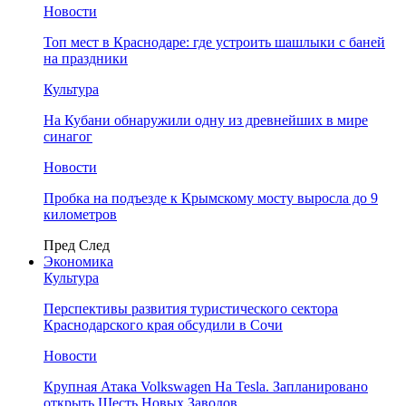
Новости
Топ мест в Краснодаре: где устроить шашлыки с баней
на праздники
Культура
На Кубани обнаружили одну из древнейших в мире
синагог
Новости
Пробка на подъезде к Крымскому мосту выросла до 9
километров
Пред
След
Экономика
Культура
Перспективы развития туристического сектора
Краснодарского края обсудили в Сочи
Новости
Крупная Атака Volkswagen На Tesla. Запланировано
открыть Шесть Новых Заводов