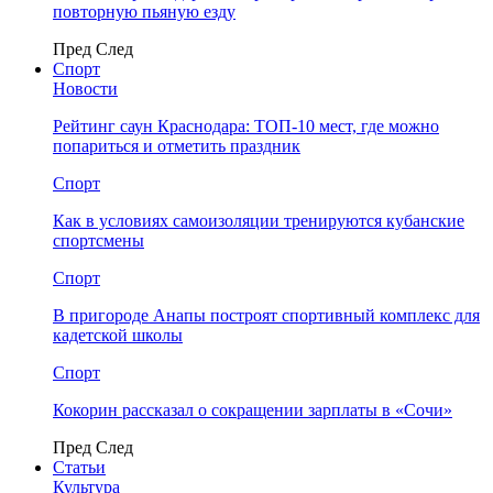
повторную пьяную езду
Пред
След
Спорт
Новости
Рейтинг саун Краснодара: ТОП-10 мест, где можно
попариться и отметить праздник
Спорт
Как в условиях самоизоляции тренируются кубанские
спортсмены
Спорт
В пригороде Анапы построят спортивный комплекс для
кадетской школы
Спорт
Кокорин рассказал о сокращении зарплаты в «Сочи»
Пред
След
Статьи
Культура