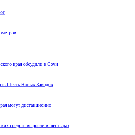
гог
лометров
ского края обсудили в Сочи
рыть Шесть Новых Заводов
рая могут дистанционно
ких средств выросли в шесть раз