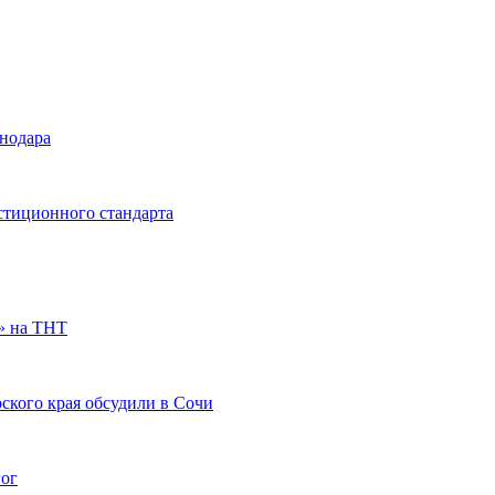
снодара
стиционного стандарта
» на ТНТ
ского края обсудили в Сочи
гог