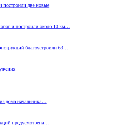
и построили две новые
дорог и построили около 10 км…
конструкций благоустроили 63…
лужения
о из дома начальника…
 акций предусмотрена…