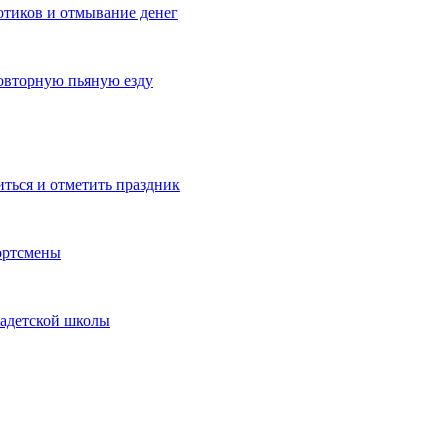
котиков и отмывание денег
овторную пьяную езду
иться и отметить праздник
ортсмены
кадетской школы