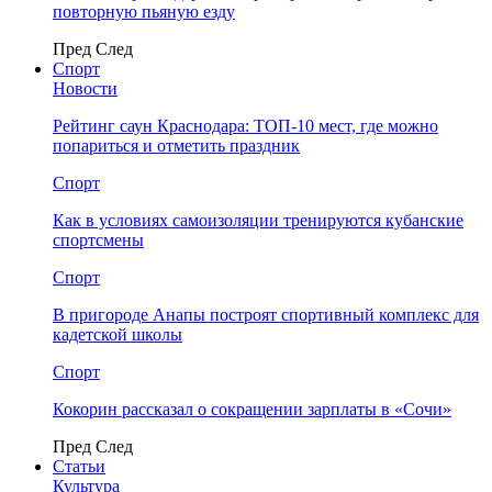
повторную пьяную езду
Пред
След
Спорт
Новости
Рейтинг саун Краснодара: ТОП-10 мест, где можно
попариться и отметить праздник
Спорт
Как в условиях самоизоляции тренируются кубанские
спортсмены
Спорт
В пригороде Анапы построят спортивный комплекс для
кадетской школы
Спорт
Кокорин рассказал о сокращении зарплаты в «Сочи»
Пред
След
Статьи
Культура