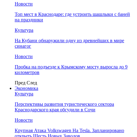
Новости
Топ мест в Краснодаре: где устроить шашлыки с баней
на праздники
Культура
На Кубани обнаружили одну из древнейших в мире
синагог
Новости
Пробка на подъезде к Крымскому мосту выросла до 9
километров
Пред
След
Экономика
Культура
Перспективы развития туристического сектора
Краснодарского края обсудили в Сочи
Новости
Крупная Атака Volkswagen На Tesla. Запланировано
открыть Шесть Новых Заводов