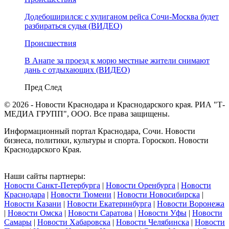
Додебоширился: с хулиганом рейса Сочи-Москва будет
разбираться судья (ВИДЕО)
Происшествия
В Анапе за проезд к морю местные жители снимают
дань с отдыхающих (ВИДЕО)
Пред
След
© 2026 - Новости Краснодара и Краснодарского края. РИА "Т-
МЕДИА ГРУПП", ООО. Все права защищены.
Информационный портал Краснодара, Сочи. Новости
бизнеса, политики, культуры и спорта. Гороскоп. Новости
Краснодарского Края.
Наши сайты партнеры:
Новости Санкт-Петербурга
|
Новости Оренбурга
|
Новости
Краснодара
|
Новости Тюмени
|
Новости Новосибирска
|
Новости Казани
|
Новости Екатеринбурга
|
Новости Воронежа
|
Новости Омска
|
Новости Саратова
|
Новости Уфы
|
Новости
Самары
|
Новости Хабаровска
|
Новости Челябинска
|
Новости