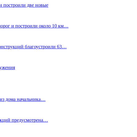
и построили две новые
дорог и построили около 10 км…
конструкций благоустроили 63…
лужения
о из дома начальника…
 акций предусмотрена…