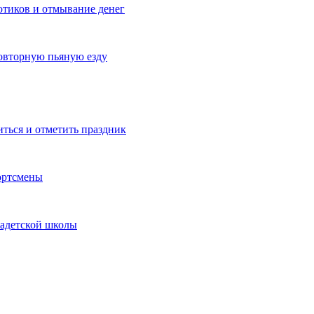
котиков и отмывание денег
овторную пьяную езду
иться и отметить праздник
ортсмены
кадетской школы