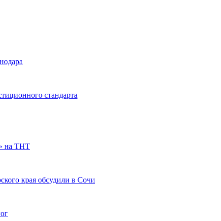
снодара
стиционного стандарта
» на ТНТ
ского края обсудили в Сочи
гог