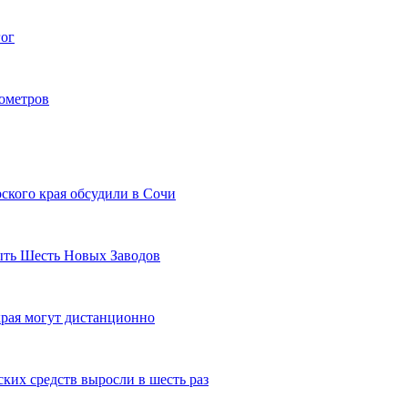
гог
лометров
ского края обсудили в Сочи
рыть Шесть Новых Заводов
рая могут дистанционно
ких средств выросли в шесть раз