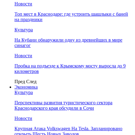
Новости
Топ мест в Краснодаре: где устроить шашлыки с баней
на праздники
Культура
На Кубани обнаружили одну из древнейших в мире
синагог
Новости
Пробка на подъезде к Крымскому мосту выросла до 9
километров
Пред
След
Экономика
Культура
Перспективы развития туристического сектора
Краснодарского края обсудили в Сочи
Новости
Крупная Атака Volkswagen На Tesla. Запланировано
открыть Шесть Новых Заводов