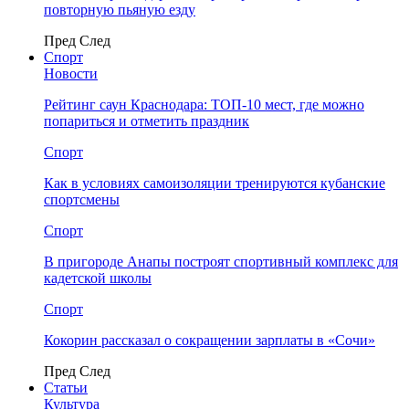
повторную пьяную езду
Пред
След
Спорт
Новости
Рейтинг саун Краснодара: ТОП-10 мест, где можно
попариться и отметить праздник
Спорт
Как в условиях самоизоляции тренируются кубанские
спортсмены
Спорт
В пригороде Анапы построят спортивный комплекс для
кадетской школы
Спорт
Кокорин рассказал о сокращении зарплаты в «Сочи»
Пред
След
Статьи
Культура