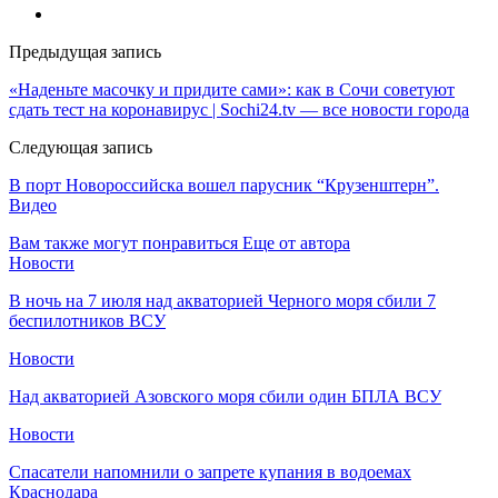
Предыдущая запись
«Наденьте масочку и придите сами»: как в Сочи советуют
сдать тест на коронавирус | Sochi24.tv — все новости города
Следующая запись
В порт Новороссийска вошел парусник “Крузенштерн”.
Видео
Вам также могут понравиться
Еще от автора
Новости
В ночь на 7 июля над акваторией Черного моря сбили 7
беспилотников ВСУ
Новости
Над акваторией Азовского моря сбили один БПЛА ВСУ
Новости
Спасатели напомнили о запрете купания в водоемах
Краснодара