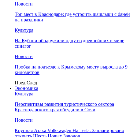
Новости
Топ мест в Краснодаре: где устроить шашлыки с баней
на праздники
Культура
На Кубани обнаружили одну из древнейших в мире
синагог
Новости
Пробка на подъезде к Крымскому мосту выросла до 9
километров
Пред
След
Экономика
Культура
Перспективы развития туристического сектора
Краснодарского края обсудили в Сочи
Новости
Крупная Атака Volkswagen На Tesla. Запланировано
открыть Шесть Новых Заводов