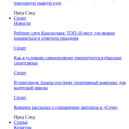
повторную пьяную езду
Пред
След
Спорт
Новости
Рейтинг саун Краснодара: ТОП-10 мест, где можно
попариться и отметить праздник
Спорт
Как в условиях самоизоляции тренируются кубанские
спортсмены
Спорт
В пригороде Анапы построят спортивный комплекс для
кадетской школы
Спорт
Кокорин рассказал о сокращении зарплаты в «Сочи»
Пред
След
Статьи
Культура