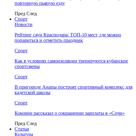
повторную пьяную езду
Пред
След
Спорт
Новости
Рейтинг саун Краснодара: ТОП-10 мест, где можно
попариться и отметить праздник
Спорт
Как в условиях самоизоляции тренируются кубанские
спортсмены
Спорт
В пригороде Анапы построят спортивный комплекс для
кадетской школы
Спорт
Кокорин рассказал о сокращении зарплаты в «Сочи»
Пред
След
Статьи
Культура