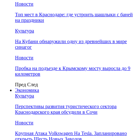
Новости
Топ мест в Краснодаре: где устроить шашлыки с баней
на праздники
Культура
На Кубани обнаружили одну из древнейших в мире
синагог
Новости
Пробка на подъезде к Крымскому мосту выросла до 9
километров
Пред
След
Экономика
Культура
Перспективы развития туристического сектора
Краснодарского края обсудили в Сочи
Новости
Крупная Атака Volkswagen На Tesla. Запланировано
открыть Шесть Новых Заводов