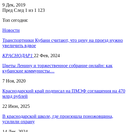
9 Дек, 2019
Пред
След
1 из 1 123
Топ сегодня:
Новости
Транспортники Кубани считают, что цену на проезд нужно
увеличить вдвое
КРАСНОДАР1
22 Фев, 2024
Цветы Ленину и торжественное собрание онлайн: как
кубанские коммунисты…
7 Ноя, 2020
Краснодарский край подписал на ПМЭФ соглашения на 470
млрд рублей
22 Июн, 2025
В краснодарской школе, где произошла поножовщина,
усилили охрану
14 Дек, 2024