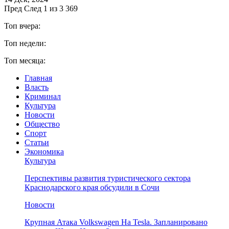
Пред
След
1 из 3 369
Топ вчера:
Топ недели:
Топ месяца:
Главная
Власть
Криминал
Культура
Новости
Общество
Спорт
Статьи
Экономика
Культура
Перспективы развития туристического сектора
Краснодарского края обсудили в Сочи
Новости
Крупная Атака Volkswagen На Tesla. Запланировано