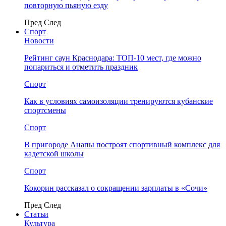
повторную пьяную езду
Пред
След
Спорт
Новости
Рейтинг саун Краснодара: ТОП-10 мест, где можно
попариться и отметить праздник
Спорт
Как в условиях самоизоляции тренируются кубанские
спортсмены
Спорт
В пригороде Анапы построят спортивный комплекс для
кадетской школы
Спорт
Кокорин рассказал о сокращении зарплаты в «Сочи»
Пред
След
Статьи
Культура