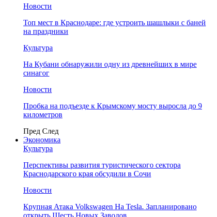
Новости
Топ мест в Краснодаре: где устроить шашлыки с баней
на праздники
Культура
На Кубани обнаружили одну из древнейших в мире
синагог
Новости
Пробка на подъезде к Крымскому мосту выросла до 9
километров
Пред
След
Экономика
Культура
Перспективы развития туристического сектора
Краснодарского края обсудили в Сочи
Новости
Крупная Атака Volkswagen На Tesla. Запланировано
открыть Шесть Новых Заводов