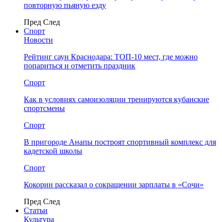
повторную пьяную езду
Пред
След
Спорт
Новости
Рейтинг саун Краснодара: ТОП-10 мест, где можно
попариться и отметить праздник
Спорт
Как в условиях самоизоляции тренируются кубанские
спортсмены
Спорт
В пригороде Анапы построят спортивный комплекс для
кадетской школы
Спорт
Кокорин рассказал о сокращении зарплаты в «Сочи»
Пред
След
Статьи
Культура