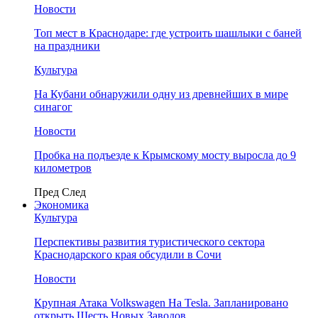
Новости
Топ мест в Краснодаре: где устроить шашлыки с баней
на праздники
Культура
На Кубани обнаружили одну из древнейших в мире
синагог
Новости
Пробка на подъезде к Крымскому мосту выросла до 9
километров
Пред
След
Экономика
Культура
Перспективы развития туристического сектора
Краснодарского края обсудили в Сочи
Новости
Крупная Атака Volkswagen На Tesla. Запланировано
открыть Шесть Новых Заводов