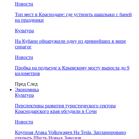
Новости
Топ мест в Краснодаре: где устроить шашлыки с баней
на праздники
Культура
На Кубани обнаружили одну из древнейших в мире
синагог
Новости
Пробка на подъезде к Крымскому мосту выросла до 9
километров
Пред
След
Экономика
Культура
Перспективы развития туристического сектора
Краснодарского края обсудили в Сочи
Новости
Крупная Атака Volkswagen На Tesla. Запланировано
открыть Шесть Новых Заводов