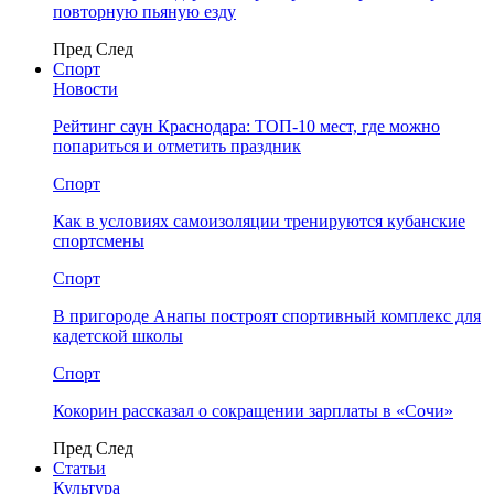
повторную пьяную езду
Пред
След
Спорт
Новости
Рейтинг саун Краснодара: ТОП-10 мест, где можно
попариться и отметить праздник
Спорт
Как в условиях самоизоляции тренируются кубанские
спортсмены
Спорт
В пригороде Анапы построят спортивный комплекс для
кадетской школы
Спорт
Кокорин рассказал о сокращении зарплаты в «Сочи»
Пред
След
Статьи
Культура