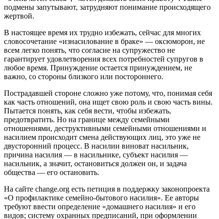
подмены запутывают, затрудняют понимание происходящего
жертвой.
В настоящее время их трудно избежать, сейчас для многих
словосочетание «изнасилование в браке» — оксюморон, не
всем легко понять, что согласие на супружество не
гарантирует удовлетворения всех потребностей супругов в
любое время. Принуждение остается принуждением, не
важно, со стороны близкого или постороннего.
Пострадавшей стороне сложно уже потому, что, понимая себя
как часть отношений, она ищет свою роль и свою часть вины.
Пытается понять, как себя вести, чтобы избежать,
предотвратить. Но на границе между семейными
отношениями, деструктивными семейными отношениями и
насилием происходит смена действующих лиц, это уже не
двусторонний процесс. В насилии виноват насильник,
причина насилия — в насильнике, субъект насилия —
насильник, а значит, остановиться должен он, и задача
общества — его остановить.
На сайте change.org есть петиция в поддержку законопроекта
«О профилактике семейно-бытового насилия». Ее авторы
требуют ввести определение «домашнего насилия» и его
видов; систему охранных предписаний, при оформлении