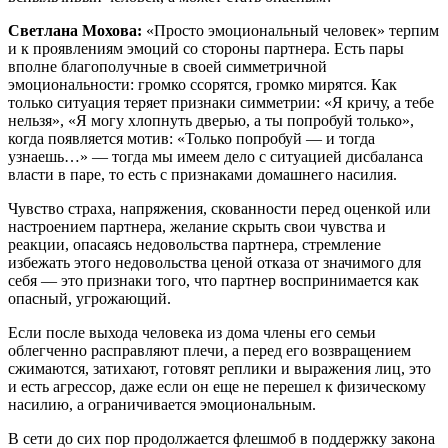
Светлана Мохова:
«Просто эмоциональный человек» терпим
и к проявлениям эмоций со стороны партнера. Есть пары
вполне благополучные в своей симметричной
эмоциональности: громко ссорятся, громко мирятся. Как
только ситуация теряет признаки симметрии: «Я кричу, а тебе
нельзя», «Я могу хлопнуть дверью, а ты попробуй только»,
когда появляется мотив: «Только попробуй — и тогда
узнаешь…» — тогда мы имеем дело с ситуацией дисбаланса
власти в паре, то есть с признаками домашнего насилия.
Чувство страха, напряжения, скованности перед оценкой или
настроением партнера, желание скрыть свои чувства и
реакции, опасаясь недовольства партнера, стремление
избежать этого недовольства ценой отказа от значимого для
себя — это признаки того, что партнер воспринимается как
опасный, угрожающий.
Если после выхода человека из дома члены его семьи
облегченно расправляют плечи, а перед его возвращением
сжимаются, затихают, готовят реплики и выражения лиц, это
и есть агрессор, даже если он еще не перешел к физическому
насилию, а ограничивается эмоциональным.
В сети до сих пор продолжается флешмоб в поддержку закона