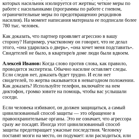
которых насильник изолируется от жертвы; четкие меры по
работе с насильниками (программы по работе с гневом,
ограничительные меры по предотвращению рецидивов
насилия). На момент написания материала ее подписали более
780 тыс. человек.
Как доказать, что партнер проявляет агрессию в вашу
сторону? Например, участковому он говорит, что не делал
этого, «она ударилась о дверь», «она хочет меня подставить».
Свидетелей не было, в квартире/в доме люди были вдвоем.
Алексей Иванов:
Когда слово против слова, как правило,
проводится экспертиза. Обычно насилие оставляет следы.
Если следов нет, доказать будет трудно. И если нет
свидетелей, то жертва оказывается в невыгодном положении.
Как доказать? Используйте телефон, включайте на нем
диктофон, громко зовите на помощь, чтобы вас услышали
соседи.
Если человека избивают, он должен защищаться, а самый
цивилизованный способ защиты — это обращение в
правоохранительные органы. Это не означает, что агрессора
сразу же посадят. Иногда этот цивилизованный способ
защиты предотвращает ужасные последствия. Человеку
поставят мозги на место, он подумает: или расходиться, или