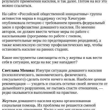
результате применения насилия, и так далее. Потом на все это
можно ссылаться.
На сайте «Российской общественной инициативы» группа
активистов марша в поддержку сестер Хачатурян
опубликовала петицию с требованием принять федеральный
закон о профилактике домашнего насилия. По мнению
авторов, он должен ввести четкие меры по работе с
насильниками (программы по работе с гневом,
ограничительные меры по предотвращению рецидивов), а
также комплексную систему профилактических мер, чтобы
остановить насилие на ранних стадиях.
Какие инструменты самозащиты есть у жертвы и как вести
себя в ситуации, когда на вас уже нападают?
Светлана Мохова:
Изнутри ситуации домашнего насилия
(психологического, экономического, физического,
сексуального) сделать почти ничего нельзя. Наиболее ценная
рекомендация — уходить и спасать остатки своей личности от
дальнейшего разрушения, не пытаясь спасти отношения, —
редко оказывается выполнимой на практике.
Жертвам домашнего насилия нужна организованная
социальная помощь. Их проблемы не решаются сменой
настроя или отношения. Часто у них нет отдельного от