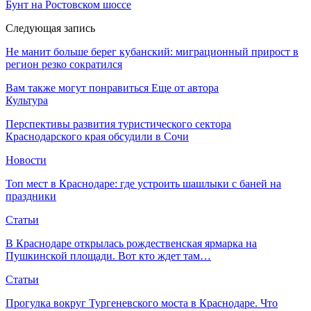
Бунт на Ростовском шоссе
Следующая запись
Не манит больше берег кубанский: миграционный прирост в
регион резко сократился
Вам также могут понравиться
Еще от автора
Культура
Перспективы развития туристического сектора
Краснодарского края обсудили в Сочи
Новости
Топ мест в Краснодаре: где устроить шашлыки с баней на
праздники
Статьи
В Краснодаре открылась рождественская ярмарка на
Пушкинской площади. Вот кто ждет там…
Статьи
Прогулка вокруг Тургеневского моста в Краснодаре. Что