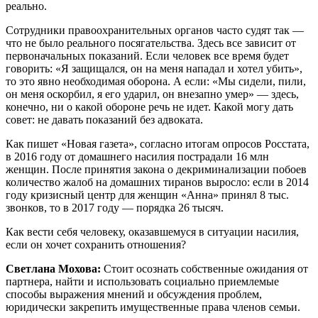
реально.
Сотрудники правоохранительных органов часто судят так —
что не было реального посягательства. Здесь все зависит от
первоначальных показаний. Если человек все время будет
говорить: «Я защищался, он на меня нападал и хотел убить»,
то это явно необходимая оборона. А если: «Мы сидели, пили,
он меня оскорбил, я его ударил, он внезапно умер» — здесь,
конечно, ни о какой обороне речь не идет. Какой могу дать
совет: не давать показаний без адвоката.
Как пишет «Новая газета», согласно итогам опросов Росстата,
в 2016 году от домашнего насилия пострадали 16 млн
женщин. После принятия закона о декриминализации побоев
количество жалоб на домашних тиранов выросло: если в 2014
году кризисный центр для женщин «Анна» принял 8 тыс.
звонков, то в 2017 году — порядка 26 тысяч.
Как вести себя человеку, оказавшемуся в ситуации насилия,
если он хочет сохранить отношения?
Светлана Мохова:
Стоит осознать собственные ожидания от
партнера, найти и использовать социально приемлемые
способы выражения мнений и обсуждения проблем,
юридически закрепить имущественные права членов семьи.