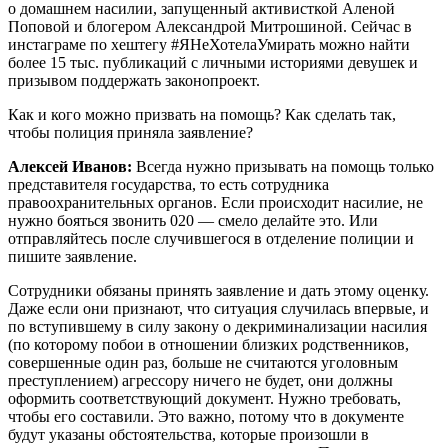
о домашнем насилии, запущенный активисткой Аленой
Поповой и блогером Александрой Митрошиной. Сейчас в
инстаграме по хештегу #ЯНеХотелаУмирать можно найти
более 15 тыс. публикаций с личными историями девушек и
призывом поддержать законопроект.
Как и кого можно призвать на помощь? Как сделать так,
чтобы полиция приняла заявление?
Алексей Иванов:
Всегда нужно призывать на помощь только
представителя государства, то есть сотрудника
правоохранительных органов. Если происходит насилие, не
нужно бояться звонить 020 — смело делайте это. Или
отправляйтесь после случившегося в отделение полиции и
пишите заявление.
Сотрудники обязаны принять заявление и дать этому оценку.
Даже если они признают, что ситуация случилась впервые, и
по вступившему в силу закону о декриминализации насилия
(по которому побои в отношении близких родственников,
совершенные один раз, больше не считаются уголовным
преступлением) агрессору ничего не будет, они должны
оформить соответствующий документ. Нужно требовать,
чтобы его составили. Это важно, потому что в документе
будут указаны обстоятельства, которые произошли в