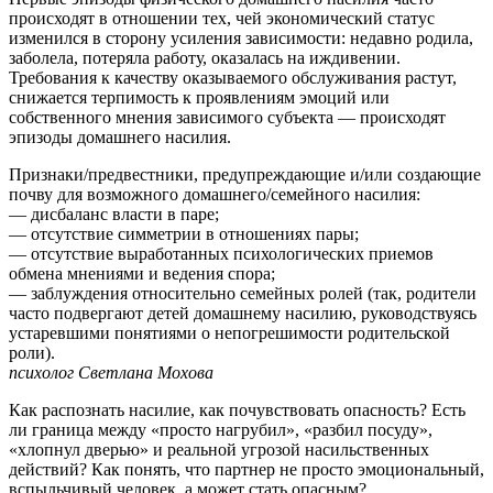
происходят в отношении тех, чей экономический статус
изменился в сторону усиления зависимости: недавно родила,
заболела, потеряла работу, оказалась на иждивении.
Требования к качеству оказываемого обслуживания растут,
снижается терпимость к проявлениям эмоций или
собственного мнения зависимого субъекта — происходят
эпизоды домашнего насилия.
Признаки/предвестники, предупреждающие и/или создающие
почву для возможного домашнего/семейного насилия:
— дисбаланс власти в паре;
— отсутствие симметрии в отношениях пары;
— отсутствие выработанных психологических приемов
обмена мнениями и ведения спора;
— заблуждения относительно семейных ролей (так, родители
часто подвергают детей домашнему насилию, руководствуясь
устаревшими понятиями о непогрешимости родительской
роли).
психолог Светлана Мохова
Как распознать насилие, как почувствовать опасность? Есть
ли граница между «просто нагрубил», «разбил посуду»,
«хлопнул дверью» и реальной угрозой насильственных
действий? Как понять, что партнер не просто эмоциональный,
вспыльчивый человек, а может стать опасным?