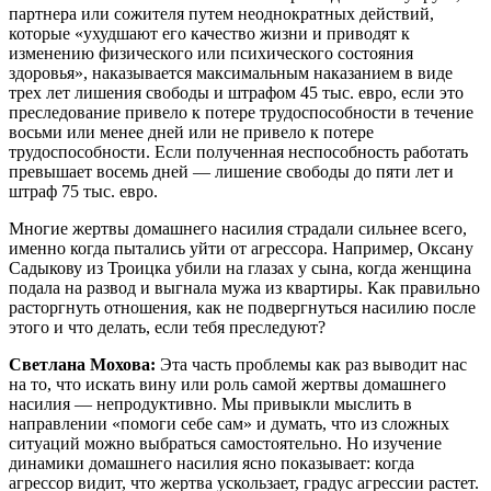
партнера или сожителя путем неоднократных действий,
которые «ухудшают его качество жизни и приводят к
изменению физического или психического состояния
здоровья», наказывается максимальным наказанием в виде
трех лет лишения свободы и штрафом 45 тыс. евро, если это
преследование привело к потере трудоспособности в течение
восьми или менее дней или не привело к потере
трудоспособности. Если полученная неспособность работать
превышает восемь дней — лишение свободы до пяти лет и
штраф 75 тыс. евро.
Многие жертвы домашнего насилия страдали сильнее всего,
именно когда пытались уйти от агрессора. Например, Оксану
Садыкову из Троицка убили на глазах у сына, когда женщина
подала на развод и выгнала мужа из квартиры. Как правильно
расторгнуть отношения, как не подвергнуться насилию после
этого и что делать, если тебя преследуют?
Светлана Мохова:
Эта часть проблемы как раз выводит нас
на то, что искать вину или роль самой жертвы домашнего
насилия — непродуктивно. Мы привыкли мыслить в
направлении «помоги себе сам» и думать, что из сложных
ситуаций можно выбраться самостоятельно. Но изучение
динамики домашнего насилия ясно показывает: когда
агрессор видит, что жертва ускользает, градус агрессии растет.