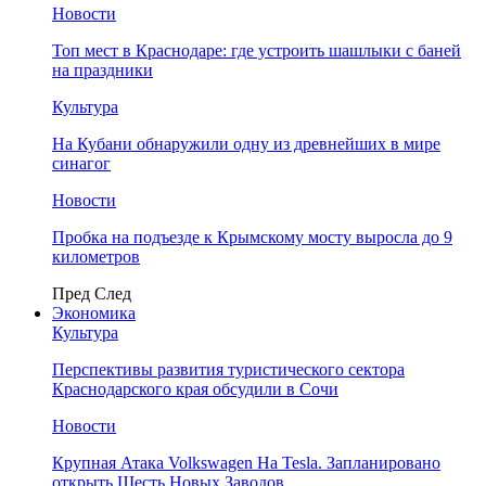
Новости
Топ мест в Краснодаре: где устроить шашлыки с баней
на праздники
Культура
На Кубани обнаружили одну из древнейших в мире
синагог
Новости
Пробка на подъезде к Крымскому мосту выросла до 9
километров
Пред
След
Экономика
Культура
Перспективы развития туристического сектора
Краснодарского края обсудили в Сочи
Новости
Крупная Атака Volkswagen На Tesla. Запланировано
открыть Шесть Новых Заводов