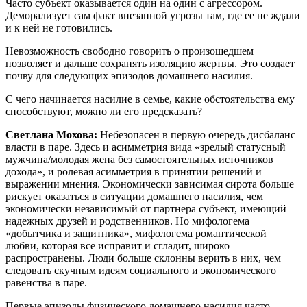
Часто субъект оказывается один на один с агрессором.
Деморализует сам факт внезапной угрозы там, где ее не ждали
и к ней не готовились.
Невозможность свободно говорить о произошедшем
позволяет и дальше сохранять изоляцию жертвы. Это создает
почву для следующих эпизодов домашнего насилия.
С чего начинается насилие в семье, какие обстоятельства ему
способствуют, можно ли его предсказать?
Светлана Мохова:
Небезопасен в первую очередь дисбаланс
власти в паре. Здесь и асимметрия вида «зрелый статусный
мужчина/молодая жена без самостоятельных источников
дохода», и ролевая асимметрия в принятии решений и
выражении мнения. Экономически зависимая сирота больше
рискует оказаться в ситуации домашнего насилия, чем
экономически независимый от партнера субъект, имеющий
надежных друзей и родственников. Но мифологема
«добытчика и защитника», мифологема романтической
любви, которая все исправит и сгладит, широко
распространены. Люди больше склонны верить в них, чем
следовать скучным идеям социального и экономического
равенства в паре.
Первые эпизоды физического домашнего насилия часто