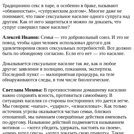
Традиционно секс в паре, и особенно в браке, называют
«обязанностью», «супружеским долгом». Многие даже не
понимают, что такое сексуальное насилие одного супруга над
другим. Как от него защититься и можно ли доказать, что
супруг совершил такое насилие?
Алексей Иванов:
Семья — это добровольный союз. И это не
повод, чтобы один человек использовал другого для
удовлетворения своих сексуальных потребностей. Все должно
быть по обоюдному согласию. Если его нет — это насилие.
Доказывается сексуальное насилие так же, как и любое
другое: заявление в полицию, показания, экспертиза.
Последний пункт — малоприятная процедура, на теле
обнаруживаются следы, в том числе биологические.
Светлана Мохова:
В противостоянии домашнему насилию
важно сохранять ясность, противиться самообману. В
ситуациях насилия со стороны посторонних это дается легче.
Мы говорим: «напал», «ударил», «изнасиловал». Как только
источник угрозы оказывается частью семьи, близких
отношений, мы начинаем совершённые действия именовать
по-другому. Называние действий подменяется называнием
мотивов — «хотел убедить, удержать, настоять на своем»,
«очень хотел секса», «хотел доказать свою правоту». Такие