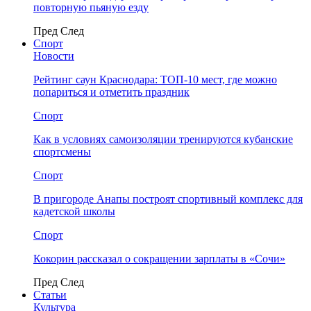
повторную пьяную езду
Пред
След
Спорт
Новости
Рейтинг саун Краснодара: ТОП-10 мест, где можно
попариться и отметить праздник
Спорт
Как в условиях самоизоляции тренируются кубанские
спортсмены
Спорт
В пригороде Анапы построят спортивный комплекс для
кадетской школы
Спорт
Кокорин рассказал о сокращении зарплаты в «Сочи»
Пред
След
Статьи
Культура