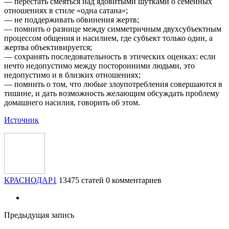
— перестать смеяться над ядовитыми шутками о семейных
отношениях в стиле «одна сатана»;
— не поддерживать обвинения жертв;
— помнить о разнице между симметричным двухсубъектным
процессом общения и насилием, где субъект только один, а
жертва объективируется;
— сохранять последовательность в этических оценках: если
нечто недопустимо между посторонними людьми, это
недопустимо и в близких отношениях;
— помнить о том, что любые злоупотребления совершаются в
тишине, и дать возможность желающим обсуждать проблему
домашнего насилия, говорить об этом.
Источник
КРАСНОДАР1
13475 статей
0 комментариев
Предыдущая запись