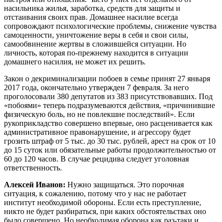
насильника жилья, заработка, средств для защиты и
отстаивания своих прав. Домашнее насилие всегда
сопровождают психологические проблемы, снижение чувства
самоценности, уничтожение веры в себя и свои силы,
самообвинение жертвы в сложившейся ситуации. Но
личность, которая по-прежнему находится в ситуации
домашнего насилия, не может их решить.
Закон о декриминализации побоев в семье принят 27 января
2017 года, окончательно утвержден 7 февраля. За него
проголосовали 380 депутатов из 383 присутствовавших. Под
«побоями» теперь подразумеваются действия, «причинившие
физическую боль, но не повлекшие последствий». Если
рукоприкладство совершено впервые, оно расценивается как
административное правонарушение, и агрессору будет
грозить штраф от 5 тыс. до 30 тыс. рублей, арест на срок от 10
до 15 суток или обязательные работы продолжительностью от
60 до 120 часов. В случае рецидива следует уголовная
ответственность.
Алексей Иванов:
Нужно защищаться. Это порочная
ситуация, к сожалению, потому что у нас не работает
институт необходимой обороны. Если есть преступление,
никто не будет разбираться, при каких обстоятельствах оно
было совершено. Но необходимая оборона как раз-таки и