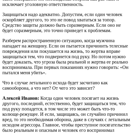
исключает уголовную ответственность.
Защищаться надо адекватно. Допустим, если один человек
оскорбляет другого, то это не повод хвататься за топор.
Средство защиты должно быть соразмерным. Если оно не
будет соразмерным, это точно приведет к проблемам.
Разберем распространенную ситуацию, когда мужчина
нападает на женщину. Если он пытается причинить телесные
повреждения или покушается на жизнь, то жертва вправе
защищаться тем, что подвернется под руку. Но потом нужно
будет доказать, что угроза была реальной и жертва ее реально
воспринимала. При первых показаниях нужно говорить: «Он
пытался меня убить».
Что в случае летального исхода будет засчитано как
самооборона, а что нет? От чего это зависит?
Алексей Иванов:
Когда один человек посягает на жизнь
другого, последний, естественно, будет защищаться тем, что
под руку попадется, в том числе это может быть что-то
колюще-режущее. И если, защищаясь, он случайно причинил
вред, то это необходимая оборона, даже в случаях с летальным
исходом агрессора. Главное, чтобы преступное посягательство
было реальным и опасным и человек его воспринимал