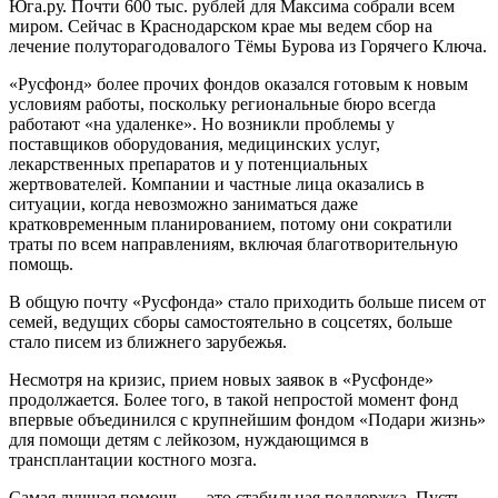
Юга.ру. Почти 600 тыс. рублей для Максима собрали всем
миром. Сейчас в Краснодарском крае мы ведем сбор на
лечение полуторагодовалого Тёмы Бурова из Горячего Ключа.
«Русфонд» более прочих фондов оказался готовым к новым
условиям работы, поскольку региональные бюро всегда
работают «на удаленке». Но возникли проблемы у
поставщиков оборудования, медицинских услуг,
лекарственных препаратов и у потенциальных
жертвователей. Компании и частные лица оказались в
ситуации, когда невозможно заниматься даже
кратковременным планированием, потому они сократили
траты по всем направлениям, включая благотворительную
помощь.
В общую почту «Русфонда» стало приходить больше писем от
семей, ведущих сборы самостоятельно в соцсетях, больше
стало писем из ближнего зарубежья.
Несмотря на кризис, прием новых заявок в «Русфонде»
продолжается. Более того, в такой непростой момент фонд
впервые объединился с крупнейшим фондом «Подари жизнь»
для помощи детям с лейкозом, нуждающимся в
трансплантации костного мозга.
Самая лучшая помощь — это стабильная поддержка. Пусть