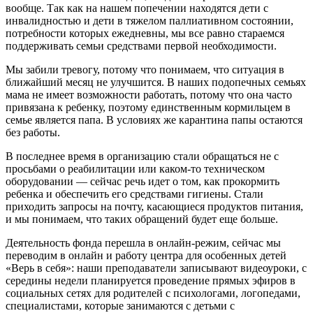
вообще. Так как на нашем попечении находятся дети с
инвалидностью и дети в тяжелом паллиативном состоянии,
потребности которых ежедневны, мы все равно стараемся
поддерживать семьи средствами первой необходимости.
Мы забили тревогу, потому что понимаем, что ситуация в
ближайший месяц не улучшится. В наших подопечных семьях
мама не имеет возможности работать, потому что она часто
привязана к ребенку, поэтому единственным кормильцем в
семье является папа. В условиях же карантина папы остаются
без работы.
В последнее время в организацию стали обращаться не с
просьбами о реабилитации или каком-то техническом
оборудовании — сейчас речь идет о том, как прокормить
ребенка и обеспечить его средствами гигиены. Стали
приходить запросы на почту, касающиеся продуктов питания,
и мы понимаем, что таких обращений будет еще больше.
Деятельность фонда перешла в онлайн-режим, сейчас мы
переводим в онлайн и работу центра для особенных детей
«Верь в себя»: наши преподаватели записывают видеоуроки, с
середины недели планируется проведение прямых эфиров в
социальных сетях для родителей с психологами, логопедами,
специалистами, которые занимаются с детьми с