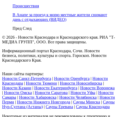
Происшествия
В Анапе за проезд к морю местные жители снимают
дань с отдыхающих (ВИДЕО)
Пред
След
© 2026 - Новости Краснодара и Краснодарского края. РИА "Т-
МЕДИА ГРУПП", ООО. Все права защищены.
Информационный портал Краснодара, Сочи. Новости
бизнеса, политики, культуры и спорта. Гороскоп. Новости
Краснодарского Края.
Наши сайты партнеры:
Новости Санкт-Петербурга
|
Новости Оренбурга
|
Новости
Краснодара
|
Новости Тюмени
|
Новости Новосибирска
|
Новости Казани
|
Новости Екатеринбурга
|
Новости Воронежа
|
Новости Омска
|
Новости Саратова
|
Новости Уфы
|
Новости
Самары
|
Новости Хабаровска
|
Новости Челябинска
|
Новости
Перми
|
Новости Нижнего Новгорода
|
Сауны Минска
|
Сауны
Нур-Султана (Астаны)
|
Сауны Еревана
|
Сауны Краснодара
Некоторые из материалов не рекомендованы к прочтению и