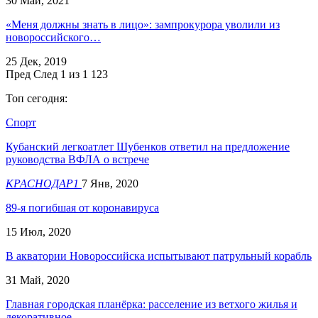
30 Май, 2021
«Меня должны знать в лицо»: зампрокурора уволили из
новороссийского…
25 Дек, 2019
Пред
След
1 из 1 123
Топ сегодня:
Спорт
Кубанский легкоатлет Шубенков ответил на предложение
руководства ВФЛА о встрече
КРАСНОДАР1
7 Янв, 2020
89-я погибшая от коронавируса
15 Июл, 2020
В акватории Новороссийска испытывают патрульный корабль
31 Май, 2020
Главная городская планёрка: расселение из ветхого жилья и
декоративное…