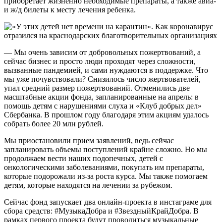
приобретает жизненно необходимые препараты, а также авиа-
и ж/д билеты к месту лечения ребенка.
— Мы очень зависим от добровольных пожертвований, а
сейчас бизнес и просто люди проходят через сложности,
вызванные пандемией, и сами нуждаются в поддержке. Что
мы уже почувствовали? Снизилось число жертвователей,
упал средний размер пожертвований. Отменились две
масштабные акции фонда, запланированные на апрель: в
помощь детям с нарушениями слуха и «Клуб добрых дел»
Сбербанка. В прошлом году благодаря этим акциям удалось
собрать более 20 млн рублей.
Мы приостановили прием заявлений, ведь сейчас
запланировать объемы поступлений крайне сложно. Но мы
продолжаем вести наших подопечных, детей с
онкологическими заболеваниями, покупать им препараты,
которые подорожали из-за роста курса. Мы также помогаем
детям, которые находятся на лечении за рубежом.
Сейчас фонд запускает два онлайн-проекта в инстаграме для
сбора средств: #МузыкаДобра и #ЗвездныйКрайДобра. В
рамках первого проекта будут проводиться музыкальные