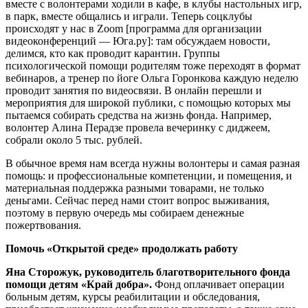
вместе с волонтерами ходили в кафе, в клубы настольных игр,
в парк, вместе общались и играли. Теперь соцклубы
происходят у нас в Zoom [программа для организации
видеоконференций — Юга.ру]: там обсуждаем новости,
делимся, кто как проводит карантин. Группы
психологической помощи родителям тоже переходят в формат
вебинаров, а тренер по йоге Ольга Горонкова каждую неделю
проводит занятия по видеосвязи. В онлайн перешли и
мероприятия для широкой публики, с помощью которых мы
пытаемся собирать средства на жизнь фонда. Например,
волонтер Алина Перадзе провела вечеринку с диджеем,
собрали около 5 тыс. рублей.
В обычное время нам всегда нужны волонтеры и самая разная
помощь: и профессиональные компетенции, и помещения, и
материальная поддержка разными товарами, не только
деньгами. Сейчас перед нами стоит вопрос выживания,
поэтому в первую очередь мы собираем денежные
пожертвования.
Помочь «Открытой среде» продолжать работу
Яна Сторожук, руководитель благотворительного фонда
помощи детям «Край добра».
Фонд оплачивает операции
больным детям, курсы реабилитации и обследования,