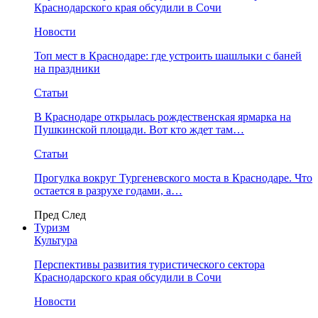
Краснодарского края обсудили в Сочи
Новости
Топ мест в Краснодаре: где устроить шашлыки с баней
на праздники
Статьи
В Краснодаре открылась рождественская ярмарка на
Пушкинской площади. Вот кто ждет там…
Статьи
Прогулка вокруг Тургеневского моста в Краснодаре. Что
остается в разрухе годами, а…
Пред
След
Туризм
Культура
Перспективы развития туристического сектора
Краснодарского края обсудили в Сочи
Новости