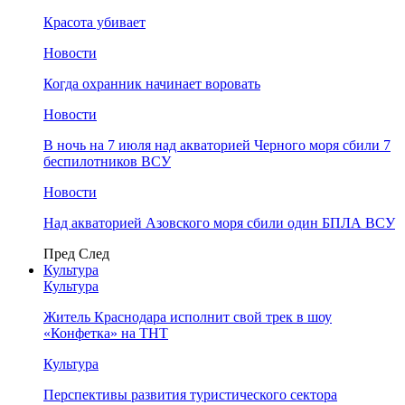
Красота убивает
Новости
Когда охранник начинает воровать
Новости
В ночь на 7 июля над акваторией Черного моря сбили 7
беспилотников ВСУ
Новости
Над акваторией Азовского моря сбили один БПЛА ВСУ
Пред
След
Культура
Культура
Житель Краснодара исполнит свой трек в шоу
«Конфетка» на ТНТ
Культура
Перспективы развития туристического сектора