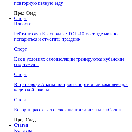
повторную пьяную езду
Пред
След
Спорт
Новости
Рейтинг саун Краснодара: ТОП-10 мест, где можно
попариться и отметить праздник
Спорт
Как в условиях самоизоляции тренируются кубанские
спортсмены
Спорт
В пригороде Анапы построят спортивный комплекс для
кадетской школы
Спорт
Кокорин рассказал о сокращении зарплаты в «Сочи»
Пред
След
Статьи
Культура