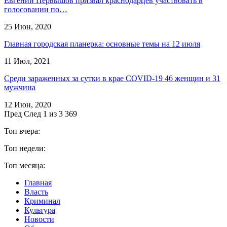
Евгений Первышов призвал краснодарцев участвовать в
голосовании по…
25 Июн, 2020
Главная городская планерка: основные темы на 12 июля
11 Июл, 2021
Среди зараженных за сутки в крае COVID-19 46 женщин и 31
мужчина
12 Июн, 2020
Пред
След
1 из 3 369
Топ вчера:
Топ недели:
Топ месяца:
Главная
Власть
Криминал
Культура
Новости