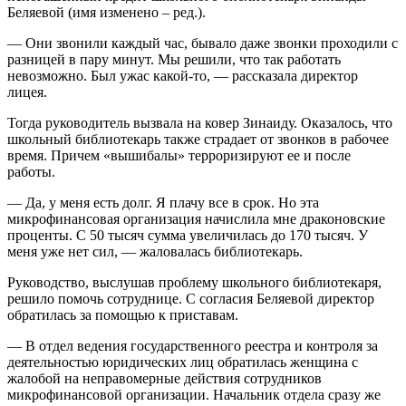
Беляевой (имя изменено – ред.).
— Они звонили каждый час, бывало даже звонки проходили с
разницей в пару минут. Мы решили, что так работать
невозможно. Был ужас какой-то, — рассказала директор
лицея.
Тогда руководитель вызвала на ковер Зинаиду. Оказалось, что
школьный библиотекарь также страдает от звонков в рабочее
время. Причем «вышибалы» терроризируют ее и после
работы.
— Да, у меня есть долг. Я плачу все в срок. Но эта
микрофинансовая организация начислила мне драконовские
проценты. С 50 тысяч сумма увеличилась до 170 тысяч. У
меня уже нет сил, — жаловалась библиотекарь.
Руководство, выслушав проблему школьного библиотекаря,
решило помочь сотруднице. С согласия Беляевой директор
обратилась за помощью к приставам.
— В отдел ведения государственного реестра и контроля за
деятельностью юридических лиц обратилась женщина с
жалобой на неправомерные действия сотрудников
микрофинансовой организации. Начальник отдела сразу же