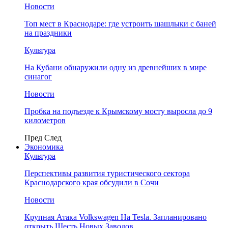
Новости
Топ мест в Краснодаре: где устроить шашлыки с баней
на праздники
Культура
На Кубани обнаружили одну из древнейших в мире
синагог
Новости
Пробка на подъезде к Крымскому мосту выросла до 9
километров
Пред
След
Экономика
Культура
Перспективы развития туристического сектора
Краснодарского края обсудили в Сочи
Новости
Крупная Атака Volkswagen На Tesla. Запланировано
открыть Шесть Новых Заводов