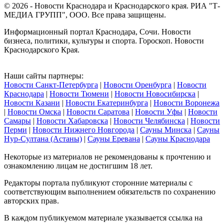
© 2026 - Новости Краснодара и Краснодарского края. РИА "Т-
МЕДИА ГРУПП", ООО. Все права защищены.
Информационный портал Краснодара, Сочи. Новости
бизнеса, политики, культуры и спорта. Гороскоп. Новости
Краснодарского Края.
Наши сайты партнеры:
Новости Санкт-Петербурга
|
Новости Оренбурга
|
Новости
Краснодара
|
Новости Тюмени
|
Новости Новосибирска
|
Новости Казани
|
Новости Екатеринбурга
|
Новости Воронежа
|
Новости Омска
|
Новости Саратова
|
Новости Уфы
|
Новости
Самары
|
Новости Хабаровска
|
Новости Челябинска
|
Новости
Перми
|
Новости Нижнего Новгорода
|
Сауны Минска
|
Сауны
Нур-Султана (Астаны)
|
Сауны Еревана
|
Сауны Краснодара
Некоторые из материалов не рекомендованы к прочтению и
ознакомлению лицам не достигшим 18 лет.
Редакторы портала публикуют сторонние материалы с
соответствующим выполнением обязательств по сохранению
авторских прав.
В каждом публикуемом материале указывается ссылка на