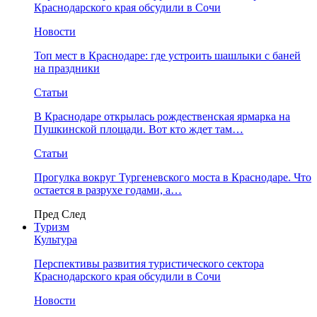
Краснодарского края обсудили в Сочи
Новости
Топ мест в Краснодаре: где устроить шашлыки с баней
на праздники
Статьи
В Краснодаре открылась рождественская ярмарка на
Пушкинской площади. Вот кто ждет там…
Статьи
Прогулка вокруг Тургеневского моста в Краснодаре. Что
остается в разрухе годами, а…
Пред
След
Туризм
Культура
Перспективы развития туристического сектора
Краснодарского края обсудили в Сочи
Новости