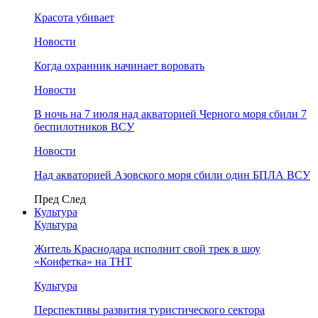
Красота убивает
Новости
Когда охранник начинает воровать
Новости
В ночь на 7 июля над акваторией Черного моря сбили 7
беспилотников ВСУ
Новости
Над акваторией Азовского моря сбили один БПЛА ВСУ
Пред
След
Культура
Культура
Житель Краснодара исполнит свой трек в шоу
«Конфетка» на ТНТ
Культура
Перспективы развития туристического сектора