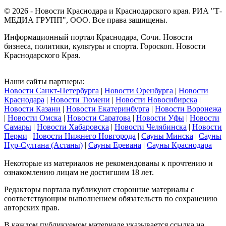
© 2026 - Новости Краснодара и Краснодарского края. РИА "Т-
МЕДИА ГРУПП", ООО. Все права защищены.
Информационный портал Краснодара, Сочи. Новости
бизнеса, политики, культуры и спорта. Гороскоп. Новости
Краснодарского Края.
Наши сайты партнеры:
Новости Санкт-Петербурга
|
Новости Оренбурга
|
Новости
Краснодара
|
Новости Тюмени
|
Новости Новосибирска
|
Новости Казани
|
Новости Екатеринбурга
|
Новости Воронежа
|
Новости Омска
|
Новости Саратова
|
Новости Уфы
|
Новости
Самары
|
Новости Хабаровска
|
Новости Челябинска
|
Новости
Перми
|
Новости Нижнего Новгорода
|
Сауны Минска
|
Сауны
Нур-Султана (Астаны)
|
Сауны Еревана
|
Сауны Краснодара
Некоторые из материалов не рекомендованы к прочтению и
ознакомлению лицам не достигшим 18 лет.
Редакторы портала публикуют сторонние материалы с
соответствующим выполнением обязательств по сохранению
авторских прав.
В каждом публикуемом материале указывается ссылка на