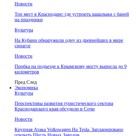
Новости
Топ мест в Краснодаре: где устроить шашлыки с баней
на праздники
Культура
На Кубани обнаружили одну из древнейших в мире
синагог
Новости
Пробка на подъезде к Крымскому мосту выросла до 9
километров
Пред
След
Экономика
Культура
Перспективы развития туристического сектора
Краснодарского края обсудили в Сочи
Новости
Крупная Атака Volkswagen На Tesla. Запланировано
открыть Шесть Новых Заводов