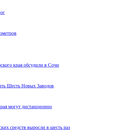
гог
лометров
ского края обсудили в Сочи
рыть Шесть Новых Заводов
рая могут дистанционно
ких средств выросли в шесть раз