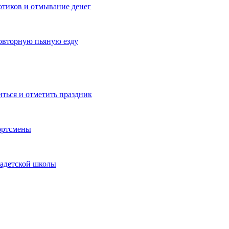
котиков и отмывание денег
овторную пьяную езду
иться и отметить праздник
ортсмены
кадетской школы