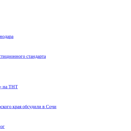
снодара
стиционного стандарта
» на ТНТ
ского края обсудили в Сочи
гог