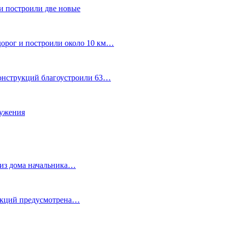
и построили две новые
дорог и построили около 10 км…
конструкций благоустроили 63…
лужения
о из дома начальника…
 акций предусмотрена…