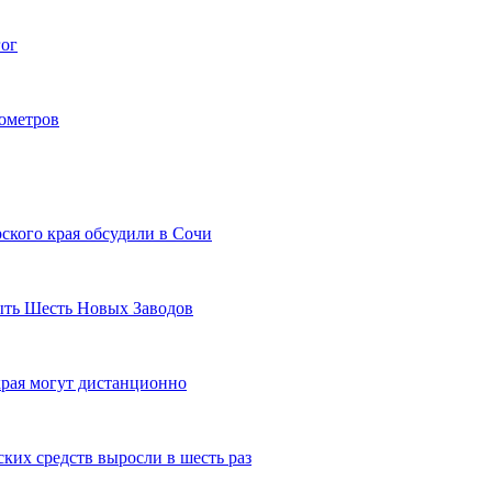
гог
лометров
ского края обсудили в Сочи
рыть Шесть Новых Заводов
рая могут дистанционно
ких средств выросли в шесть раз