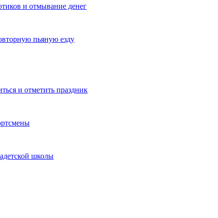
котиков и отмывание денег
овторную пьяную езду
иться и отметить праздник
ортсмены
кадетской школы