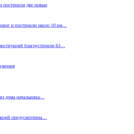
и построили две новые
дорог и построили около 10 км…
конструкций благоустроили 63…
лужения
о из дома начальника…
 акций предусмотрена…