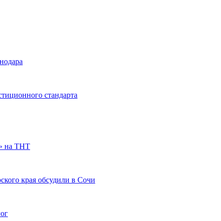
снодара
стиционного стандарта
» на ТНТ
ского края обсудили в Сочи
гог