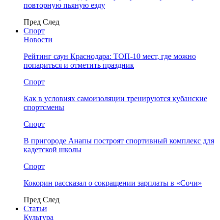
повторную пьяную езду
Пред
След
Спорт
Новости
Рейтинг саун Краснодара: ТОП-10 мест, где можно
попариться и отметить праздник
Спорт
Как в условиях самоизоляции тренируются кубанские
спортсмены
Спорт
В пригороде Анапы построят спортивный комплекс для
кадетской школы
Спорт
Кокорин рассказал о сокращении зарплаты в «Сочи»
Пред
След
Статьи
Культура