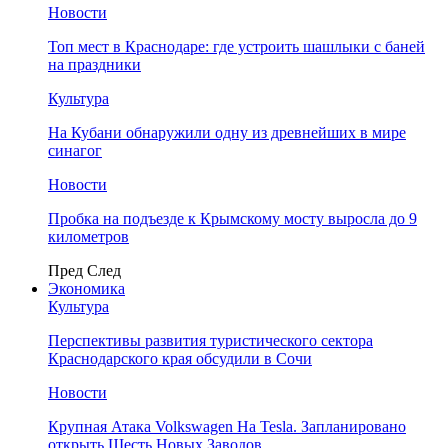
Новости
Топ мест в Краснодаре: где устроить шашлыки с баней
на праздники
Культура
На Кубани обнаружили одну из древнейших в мире
синагог
Новости
Пробка на подъезде к Крымскому мосту выросла до 9
километров
Пред
След
Экономика
Культура
Перспективы развития туристического сектора
Краснодарского края обсудили в Сочи
Новости
Крупная Атака Volkswagen На Tesla. Запланировано
открыть Шесть Новых Заводов