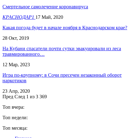
Смертельное самолечение коронавируса
КРАСНОДАР1
17 Май, 2020
Какая погода будет в начале ноября в Краснодарском крае?
28 Окт, 2019
​На Кубани спасатели почти сутки эвакуировали из леса
травмированного…
12 Мар, 2023
Игра по-крупному: в Сочи пресечен незаконный оборот
наркотиков
23 Апр, 2020
Пред
След
1 из 3 369
Топ вчера:
Топ недели:
Топ месяца: