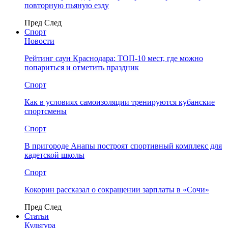
повторную пьяную езду
Пред
След
Спорт
Новости
Рейтинг саун Краснодара: ТОП-10 мест, где можно
попариться и отметить праздник
Спорт
Как в условиях самоизоляции тренируются кубанские
спортсмены
Спорт
В пригороде Анапы построят спортивный комплекс для
кадетской школы
Спорт
Кокорин рассказал о сокращении зарплаты в «Сочи»
Пред
След
Статьи
Культура