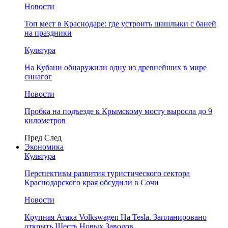
Новости
Топ мест в Краснодаре: где устроить шашлыки с баней
на праздники
Культура
На Кубани обнаружили одну из древнейших в мире
синагог
Новости
Пробка на подъезде к Крымскому мосту выросла до 9
километров
Пред
След
Экономика
Культура
Перспективы развития туристического сектора
Краснодарского края обсудили в Сочи
Новости
Крупная Атака Volkswagen На Tesla. Запланировано
открыть Шесть Новых Заводов