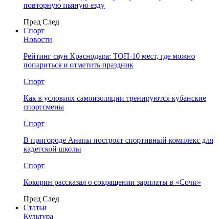
повторную пьяную езду
Пред
След
Спорт
Новости
Рейтинг саун Краснодара: ТОП-10 мест, где можно
попариться и отметить праздник
Спорт
Как в условиях самоизоляции тренируются кубанские
спортсмены
Спорт
В пригороде Анапы построят спортивный комплекс для
кадетской школы
Спорт
Кокорин рассказал о сокращении зарплаты в «Сочи»
Пред
След
Статьи
Культура