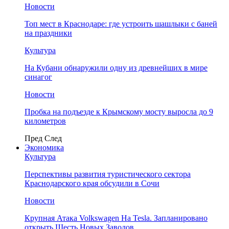
Новости
Топ мест в Краснодаре: где устроить шашлыки с баней
на праздники
Культура
На Кубани обнаружили одну из древнейших в мире
синагог
Новости
Пробка на подъезде к Крымскому мосту выросла до 9
километров
Пред
След
Экономика
Культура
Перспективы развития туристического сектора
Краснодарского края обсудили в Сочи
Новости
Крупная Атака Volkswagen На Tesla. Запланировано
открыть Шесть Новых Заводов