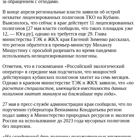
за обращением с отходами.
В конце апреля региональные власти заявили об острой
нехватке лицензированных полигонов ТКО на Кубани.
Выяснилось, что сейчас в крае действует 11 лицензированных
полигонов [27 мая власти сообщили, что таких площадок уже
12, — Юга.ру], однако их требуется еще 29. Глава
министерства ТЭК и ЖКХ края Евгений Зименко рассказал,
что регион обратится к премьер-министру Михаилу
Мишустину с просьбой разрешить во время пандемии
использовать нелицензированные полигоны.
Отметим, что в госкомпании «Российский экологический
оператор» в середине мая подсчитали, что мощностей
действующих кубанских полигонов хватит на семь месяцев.
Однако в краевом министерстве ТЭК и ЖКХ заявили, что
«по
расчетам специалистов, имеющейся вместимости данных
полигонов хватит минимум на ближайшие три года».
27 мая в пресс-службе администрации края сообщили, что по
поручению губернатора Вениамина Кондратьева регион
подал заявку в Министерство природных ресурсов и экологии
России на использование до 2023 года мусорных полигонов
без лицензии.
«
На сегодняшний день получены положительные заключения