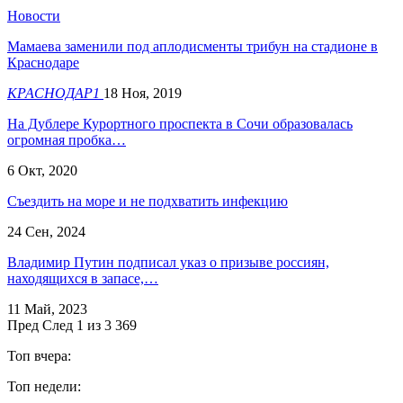
Новости
Мамаева заменили под аплодисменты трибун на стадионе в
Краснодаре
КРАСНОДАР1
18 Ноя, 2019
На Дублере Курортного проспекта в Сочи образовалась
огромная пробка…
6 Окт, 2020
Съездить на море и не подхватить инфекцию
24 Сен, 2024
Владимир Путин подписал указ о призыве россиян,
находящихся в запасе,…
11 Май, 2023
Пред
След
1 из 3 369
Топ вчера:
Топ недели: