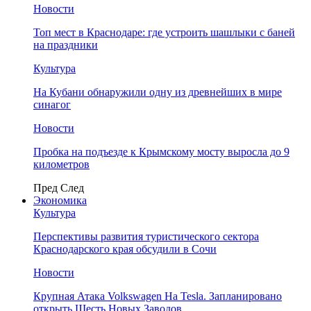
Новости
Топ мест в Краснодаре: где устроить шашлыки с баней
на праздники
Культура
На Кубани обнаружили одну из древнейших в мире
синагог
Новости
Пробка на подъезде к Крымскому мосту выросла до 9
километров
Пред
След
Экономика
Культура
Перспективы развития туристического сектора
Краснодарского края обсудили в Сочи
Новости
Крупная Атака Volkswagen На Tesla. Запланировано
открыть Шесть Новых Заводов