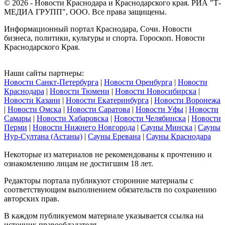
© 2026 - Новости Краснодара и Краснодарского края. РИА "Т-
МЕДИА ГРУПП", ООО. Все права защищены.
Информационный портал Краснодара, Сочи. Новости
бизнеса, политики, культуры и спорта. Гороскоп. Новости
Краснодарского Края.
Наши сайты партнеры:
Новости Санкт-Петербурга
|
Новости Оренбурга
|
Новости
Краснодара
|
Новости Тюмени
|
Новости Новосибирска
|
Новости Казани
|
Новости Екатеринбурга
|
Новости Воронежа
|
Новости Омска
|
Новости Саратова
|
Новости Уфы
|
Новости
Самары
|
Новости Хабаровска
|
Новости Челябинска
|
Новости
Перми
|
Новости Нижнего Новгорода
|
Сауны Минска
|
Сауны
Нур-Султана (Астаны)
|
Сауны Еревана
|
Сауны Краснодара
Некоторые из материалов не рекомендованы к прочтению и
ознакомлению лицам не достигшим 18 лет.
Редакторы портала публикуют сторонние материалы с
соответствующим выполнением обязательств по сохранению
авторских прав.
В каждом публикуемом материале указывается ссылка на
источник правообладателя.