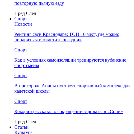
повторную пьяную езду
Пред
След
Спорт
Новости
Рейтинг саун Краснодара: ТОП-10 мест, где можно
попариться и отметить праздник
Спорт
Как в условиях самоизоляции тренируются кубанские
спортсмены
Спорт
В пригороде Анапы построят спортивный комплекс для
кадетской школы
Спорт
Кокорин рассказал о сокращении зарплаты в «Сочи»
Пред
След
Статьи
Культура