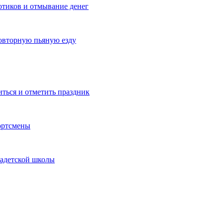
котиков и отмывание денег
овторную пьяную езду
иться и отметить праздник
ортсмены
кадетской школы