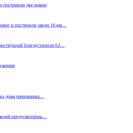
и построили две новые
дорог и построили около 10 км…
конструкций благоустроили 63…
лужения
о из дома начальника…
 акций предусмотрена…