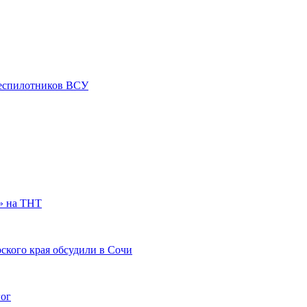
 беспилотников ВСУ
» на ТНТ
ского края обсудили в Сочи
гог