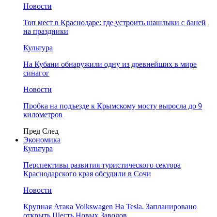
Новости
Топ мест в Краснодаре: где устроить шашлыки с баней
на праздники
Культура
На Кубани обнаружили одну из древнейших в мире
синагог
Новости
Пробка на подъезде к Крымскому мосту выросла до 9
километров
Пред
След
Экономика
Культура
Перспективы развития туристического сектора
Краснодарского края обсудили в Сочи
Новости
Крупная Атака Volkswagen На Tesla. Запланировано
открыть Шесть Новых Заводов