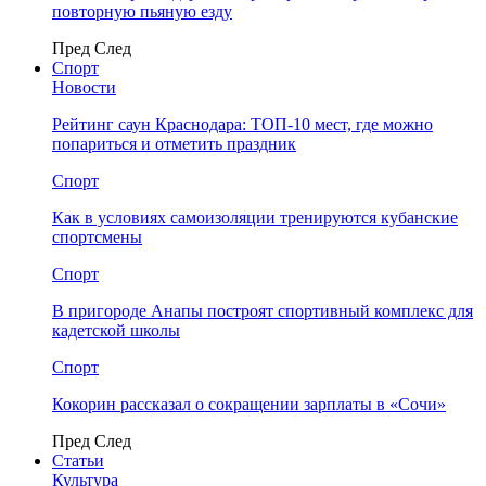
повторную пьяную езду
Пред
След
Спорт
Новости
Рейтинг саун Краснодара: ТОП-10 мест, где можно
попариться и отметить праздник
Спорт
Как в условиях самоизоляции тренируются кубанские
спортсмены
Спорт
В пригороде Анапы построят спортивный комплекс для
кадетской школы
Спорт
Кокорин рассказал о сокращении зарплаты в «Сочи»
Пред
След
Статьи
Культура