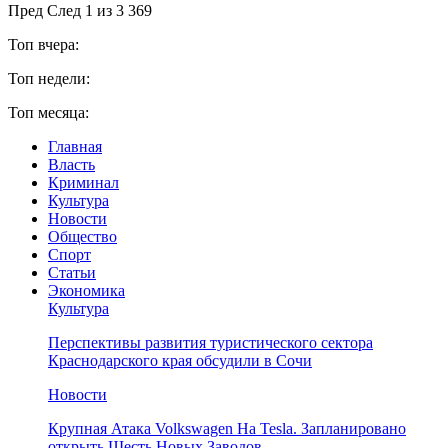
Пред
След
1 из 3 369
Топ вчера:
Топ недели:
Топ месяца:
Главная
Власть
Криминал
Культура
Новости
Общество
Спорт
Статьи
Экономика
Культура
Перспективы развития туристического сектора
Краснодарского края обсудили в Сочи
Новости
Крупная Атака Volkswagen На Tesla. Запланировано
открыть Шесть Новых Заводов