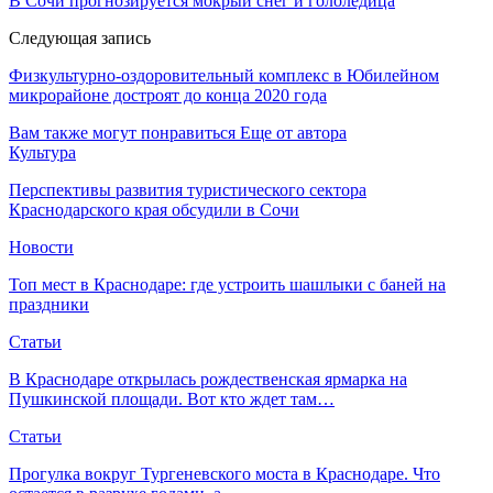
В Сочи прогнозируется мокрый снег и гололедица
Следующая запись
Физкультурно-оздоровительный комплекс в Юбилейном
микрорайоне достроят до конца 2020 года
Вам также могут понравиться
Еще от автора
Культура
Перспективы развития туристического сектора
Краснодарского края обсудили в Сочи
Новости
Топ мест в Краснодаре: где устроить шашлыки с баней на
праздники
Статьи
В Краснодаре открылась рождественская ярмарка на
Пушкинской площади. Вот кто ждет там…
Статьи
Прогулка вокруг Тургеневского моста в Краснодаре. Что