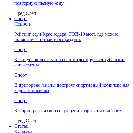
повторную пьяную езду
Пред
След
Спорт
Новости
Рейтинг саун Краснодара: ТОП-10 мест, где можно
попариться и отметить праздник
Спорт
Как в условиях самоизоляции тренируются кубанские
спортсмены
Спорт
В пригороде Анапы построят спортивный комплекс для
кадетской школы
Спорт
Кокорин рассказал о сокращении зарплаты в «Сочи»
Пред
След
Статьи
Культура