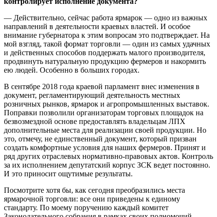
контролирует исполнение документа?
— Действительно, сейчас работа ярмарок — одно из важных
направлений в деятельности краевых властей. И особое
внимание губернатора к этим вопросам это подтверждает. На
мой взгляд, такой формат торговли — один из самых удачных
и действенных способов поддержать малого производителя,
продвинуть натуральную продукцию фермеров и накормить
ею людей. Особенно в больших городах.
В сентябре 2018 года краевой парламент внес изменения в
документ, регламентирующий деятельность местных
розничных рынков, ярмарок и агропромышленных выставок.
Поправки позволили организаторам торговых площадок на
безвозмездной основе предоставлять владельцам ЛПХ
дополнительные места для реализации своей продукции. Но
это, отмечу, не единственный документ, который призван
создать комфортные условия для наших фермеров. Принят и
ряд других отраслевых нормативно-правовых актов. Контроль
за их исполнением депутатский корпус ЗСК ведет постоянно.
И это приносит ощутимые результаты.
Посмотрите хотя бы, как сегодня преобразились места
ярмарочной торговли: все они приведены к единому
стандарту. По моему поручению каждый комитет
Законодательного собрания в рамках своих полномочий