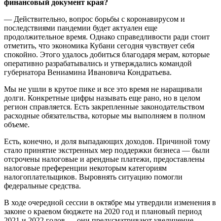
финансовый документ края?
— Действительно, вопрос борьбы с коронавирусом и
последствиями пандемии будет актуален еще
продолжительное время. Однако справедливости ради стоит
отметить, что экономика Кубани сегодня чувствует себя
спокойно. Этого удалось добиться благодаря мерам, которые
оперативно разрабатывались и утверждались командой
губернатора Вениамина Ивановича Кондратьева.
Мы не ушли в крутое пике и все это время не наращивали
долги. Конкретные цифры называть еще рано, но в целом
регион справляется. Есть закрепленные законодательством
расходные обязательства, которые мы выполняем в полном
объеме.
Есть, конечно, и доля выпадающих доходов. Причиной тому
стало принятие экстренных мер поддержки бизнеса — были
отсрочены налоговые и арендные платежи, предоставлены
налоговые преференции некоторым категориям
налогоплательщиков. Выровнять ситуацию помогли
федеральные средства.
В ходе очередной сессии в октябре мы утвердили изменения в
законе о краевом бюджете на 2020 год и плановый период
2021 и 2022 годов — они предусматривают увеличение