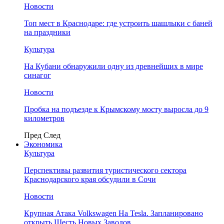
Новости
Топ мест в Краснодаре: где устроить шашлыки с баней
на праздники
Культура
На Кубани обнаружили одну из древнейших в мире
синагог
Новости
Пробка на подъезде к Крымскому мосту выросла до 9
километров
Пред
След
Экономика
Культура
Перспективы развития туристического сектора
Краснодарского края обсудили в Сочи
Новости
Крупная Атака Volkswagen На Tesla. Запланировано
открыть Шесть Новых Заводов