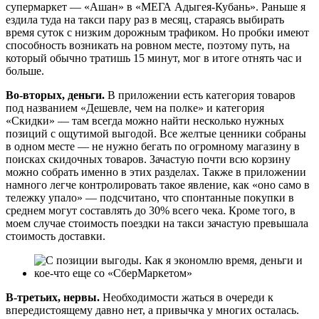
супермаркет — «Ашан» в «МЕГА Адыгея-Кубань». Раньше я
ездила туда на такси пару раз в месяц, стараясь выбирать
время суток с низким дорожным трафиком. Но пробки имеют
способность возникать на ровном месте, поэтому путь, на
который обычно тратишь 15 минут, мог в итоге отнять час и
больше.
Во-вторых, деньги.
В приложении есть категория товаров
под названием «Дешевле, чем на полке» и категория
«Скидки» — там всегда можно найти несколько нужных
позиций с ощутимой выгодой. Все желтые ценники собраны
в одном месте — не нужно бегать по огромному магазину в
поисках скидочных товаров. Зачастую почти всю корзину
можно собрать именно в этих разделах. Также в приложении
намного легче контролировать такое явление, как «оно само в
тележку упало» — подсчитано, что спонтанные покупки в
среднем могут составлять до 30% всего чека. Кроме того, в
моем случае стоимость поездки на такси зачастую превышала
стоимость доставки.
В-третьих, нервы.
Необходимости жаться в очереди к
впередистоящему давно нет, а привычка у многих осталась.