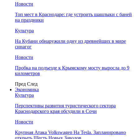
Новости
Топ мест в Краснодаре: где устроить шашлыки с баней
на праздники
Культура
На Кубани обнаружили одну из древнейших в мире
синагог
Новости
Пробка на подъезде к Крымскому мосту выросла до 9
километров
Пред
След
Экономика
Культура
Перспективы развития туристического сектора
Краснодарского края обсудили в Сочи
Новости
Крупная Атака Volkswagen На Tesla. Запланировано
открыть Шесть Новых Заводов