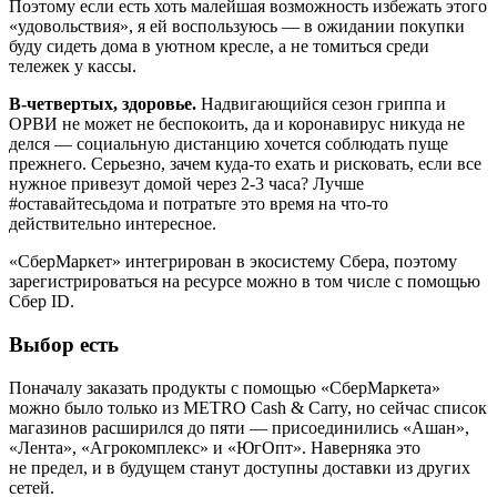
Поэтому если есть хоть малейшая возможность избежать этого
«удовольствия», я ей воспользуюсь — в ожидании покупки
буду сидеть дома в уютном кресле, а не томиться среди
тележек у кассы.
В-четвертых, здоровье.
Надвигающийся сезон гриппа и
ОРВИ не может не беспокоить, да и коронавирус никуда не
делся — социальную дистанцию хочется соблюдать пуще
прежнего. Серьезно, зачем куда-то ехать и рисковать, если все
нужное привезут домой через 2-3 часа? Лучше
#оставайтесьдома и потратьте это время на что-то
действительно интересное.
«СберМаркет» интегрирован в экосистему Сбера, поэтому
зарегистрироваться на ресурсе можно в том числе с помощью
Сбер ID.
Выбор есть
Поначалу заказать продукты с помощью «СберМаркета»
можно было только из METRO Cash & Carry, но сейчас список
магазинов расширился до пяти — присоединились «Ашан»,
«Лента», «Агрокомплекс» и «ЮгОпт». Наверняка это
не предел, и в будущем станут доступны доставки из других
сетей.