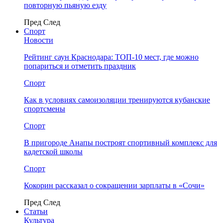
повторную пьяную езду
Пред
След
Спорт
Новости
Рейтинг саун Краснодара: ТОП-10 мест, где можно
попариться и отметить праздник
Спорт
Как в условиях самоизоляции тренируются кубанские
спортсмены
Спорт
В пригороде Анапы построят спортивный комплекс для
кадетской школы
Спорт
Кокорин рассказал о сокращении зарплаты в «Сочи»
Пред
След
Статьи
Культура