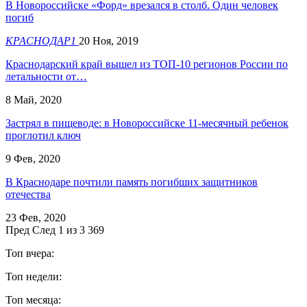
В Новороссийске «Форд» врезался в столб. Один человек
погиб
КРАСНОДАР1
20 Ноя, 2019
Краснодарский край вышел из ТОП-10 регионов России по
летальности от…
8 Май, 2020
Застрял в пищеводе: в Новороссийске 11-месячный ребенок
проглотил ключ
9 Фев, 2020
В Краснодаре почтили память погибших защитников
отечества
23 Фев, 2020
Пред
След
1 из 3 369
Топ вчера:
Топ недели:
Топ месяца: