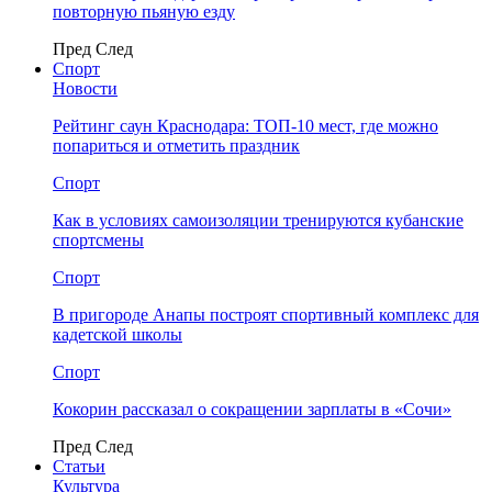
повторную пьяную езду
Пред
След
Спорт
Новости
Рейтинг саун Краснодара: ТОП-10 мест, где можно
попариться и отметить праздник
Спорт
Как в условиях самоизоляции тренируются кубанские
спортсмены
Спорт
В пригороде Анапы построят спортивный комплекс для
кадетской школы
Спорт
Кокорин рассказал о сокращении зарплаты в «Сочи»
Пред
След
Статьи
Культура