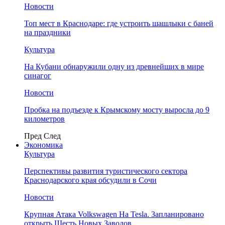
Новости
Топ мест в Краснодаре: где устроить шашлыки с баней
на праздники
Культура
На Кубани обнаружили одну из древнейших в мире
синагог
Новости
Пробка на подъезде к Крымскому мосту выросла до 9
километров
Пред
След
Экономика
Культура
Перспективы развития туристического сектора
Краснодарского края обсудили в Сочи
Новости
Крупная Атака Volkswagen На Tesla. Запланировано
открыть Шесть Новых Заводов