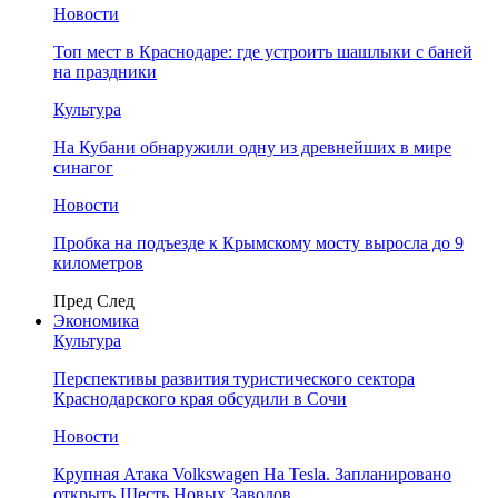
Новости
Топ мест в Краснодаре: где устроить шашлыки с баней
на праздники
Культура
На Кубани обнаружили одну из древнейших в мире
синагог
Новости
Пробка на подъезде к Крымскому мосту выросла до 9
километров
Пред
След
Экономика
Культура
Перспективы развития туристического сектора
Краснодарского края обсудили в Сочи
Новости
Крупная Атака Volkswagen На Tesla. Запланировано
открыть Шесть Новых Заводов