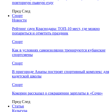
повторную пьяную езду
Пред
След
Спорт
Новости
Рейтинг саун Краснодара: ТОП-10 мест, где можно
попариться и отметить праздник
Спорт
Как в условиях самоизоляции тренируются кубанские
спортсмены
Спорт
В пригороде Анапы построят спортивный комплекс для
кадетской школы
Спорт
Кокорин рассказал о сокращении зарплаты в «Сочи»
Пред
След
Статьи
Культура