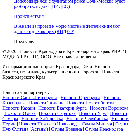
Додебоширился: с хулиганом рейса Сочи-Москва будет
разбираться судья (ВИДЕО)
Происшествия
В Анапе за проезд к морю местные жители снимают
дань с отдыхающих (ВИДЕО)
Пред
След
© 2026 - Новости Краснодара и Краснодарского края. РИА "Т-
МЕДИА ГРУПП", ООО. Все права защищены.
Информационный портал Краснодара, Сочи. Новости
бизнеса, политики, культуры и спорта. Гороскоп. Новости
Краснодарского Края.
Наши сайты партнеры:
Новости Санкт-Петербурга
|
Новости Оренбурга
|
Новости
Краснодара
|
Новости Тюмени
|
Новости Новосибирска
|
Новости Казани
|
Новости Екатеринбурга
|
Новости Воронежа
|
Новости Омска
|
Новости Саратова
|
Новости Уфы
|
Новости
Самары
|
Новости Хабаровска
|
Новости Челябинска
|
Новости
Перми
|
Новости Нижнего Новгорода
|
Сауны Минска
|
Сауны
Нур-Султана (Астаны)
|
Сауны Еревана
|
Сауны Краснодара