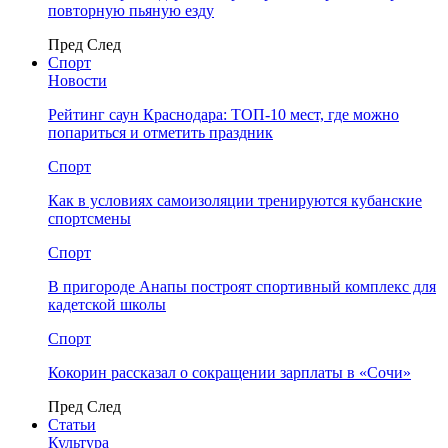
повторную пьяную езду
Пред
След
Спорт
Новости
Рейтинг саун Краснодара: ТОП-10 мест, где можно
попариться и отметить праздник
Спорт
Как в условиях самоизоляции тренируются кубанские
спортсмены
Спорт
В пригороде Анапы построят спортивный комплекс для
кадетской школы
Спорт
Кокорин рассказал о сокращении зарплаты в «Сочи»
Пред
След
Статьи
Культура