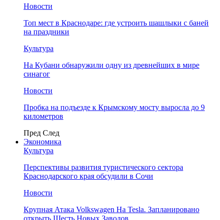
Новости
Топ мест в Краснодаре: где устроить шашлыки с баней
на праздники
Культура
На Кубани обнаружили одну из древнейших в мире
синагог
Новости
Пробка на подъезде к Крымскому мосту выросла до 9
километров
Пред
След
Экономика
Культура
Перспективы развития туристического сектора
Краснодарского края обсудили в Сочи
Новости
Крупная Атака Volkswagen На Tesla. Запланировано
открыть Шесть Новых Заводов