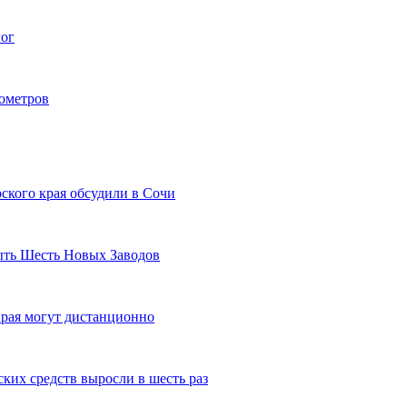
гог
лометров
ского края обсудили в Сочи
рыть Шесть Новых Заводов
рая могут дистанционно
ких средств выросли в шесть раз