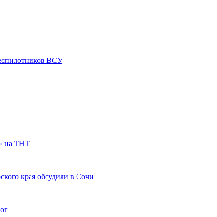
 беспилотников ВСУ
» на ТНТ
ского края обсудили в Сочи
гог