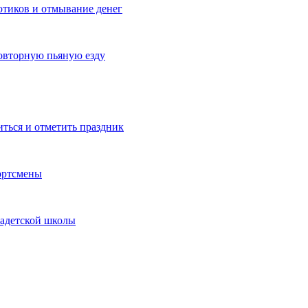
котиков и отмывание денег
овторную пьяную езду
иться и отметить праздник
ортсмены
кадетской школы