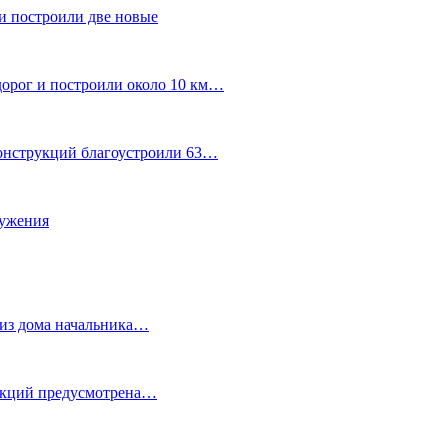
и построили две новые
дорог и построили около 10 км…
конструкций благоустроили 63…
лужения
о из дома начальника…
 акций предусмотрена…