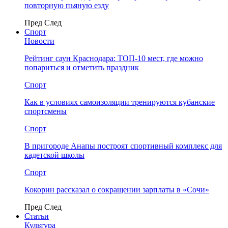
повторную пьяную езду
Пред
След
Спорт
Новости
Рейтинг саун Краснодара: ТОП-10 мест, где можно
попариться и отметить праздник
Спорт
Как в условиях самоизоляции тренируются кубанские
спортсмены
Спорт
В пригороде Анапы построят спортивный комплекс для
кадетской школы
Спорт
Кокорин рассказал о сокращении зарплаты в «Сочи»
Пред
След
Статьи
Культура