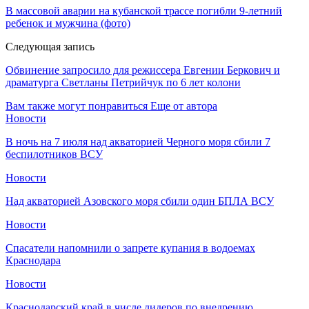
​В массовой аварии на кубанской трассе погибли 9-летний
ребенок и мужчина (фото)
Следующая запись
Обвинение запросило для режиссера Евгении Беркович и
драматурга Светланы Петрийчук по 6 лет колони
Вам также могут понравиться
Еще от автора
Новости
В ночь на 7 июля над акваторией Черного моря сбили 7
беспилотников ВСУ
Новости
Над акваторией Азовского моря сбили один БПЛА ВСУ
Новости
Спасатели напомнили о запрете купания в водоемах
Краснодара
Новости
Краснодарский край в числе лидеров по внедрению