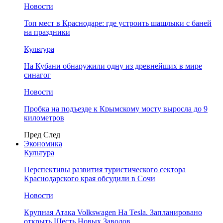
Новости
Топ мест в Краснодаре: где устроить шашлыки с баней
на праздники
Культура
На Кубани обнаружили одну из древнейших в мире
синагог
Новости
Пробка на подъезде к Крымскому мосту выросла до 9
километров
Пред
След
Экономика
Культура
Перспективы развития туристического сектора
Краснодарского края обсудили в Сочи
Новости
Крупная Атака Volkswagen На Tesla. Запланировано
открыть Шесть Новых Заводов